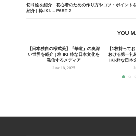
切り絵を紹介｜初心者のための作り方やコツ・ポイント
紹介 | 粋-IKI- – PART 2
YOU M
【日本独自の様式美】『華道』の奥深
【1枚持って
い世界を紹介 | 粋-IKI-粋な日本文化を
おける第一礼装
発信するメディア
IKI-粋な日
June 18, 2025
J