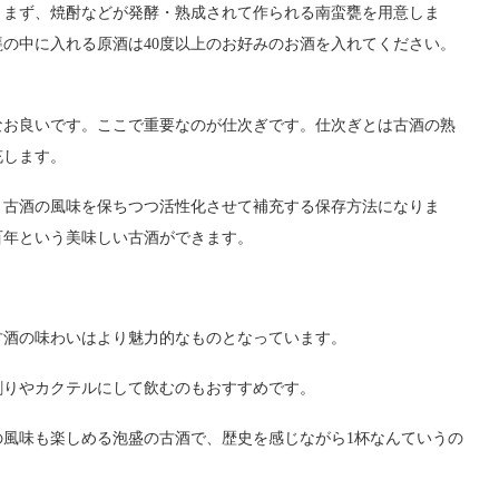
。まず、焼酎などが発酵・熟成されて作られる南蛮甕を用意しま
の中に入れる原酒は40度以上のお好みのお酒を入れてください。
なお良いです。ここで重要なのが仕次ぎです。仕次ぎとは古酒の熟
充します。
、古酒の風味を保ちつつ活性化させて補充する保存方法になりま
百年という美味しい古酒ができます。
古酒の味わいはより魅力的なものとなっています。
割りやカクテルにして飲むのもおすすめです。
風味も楽しめる泡盛の古酒で、歴史を感じながら1杯なんていうの