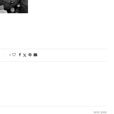
0
next post