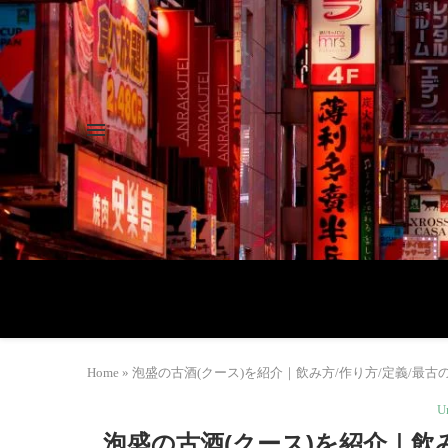
Home
»
泡盛の古酒(クース)を紹介｜飲み方/作り方/定義/最古の古酒など |
U
泡盛の古酒(クース)を紹介｜飲み方