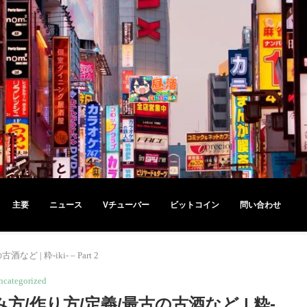
主要
ニュース
Vチューバー
ビットコイン
問い合わせ
 粋-iki- – Part 2
ncategorized
/作り方/定義/最古の古酒など | 粋-