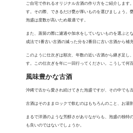
ご自宅で作れるオリジナル古酒の作り方をご紹介します
す。その際、できるだけ甕が厚いものを選びましょう。甕
泡盛は度数が高いため最適です。
また、蒸留の際に濾過や加水をしていないものを選ぶと
成法で1番古い古酒の減った分を2番目に古い古酒から補
このように仕次ぎは順次、年数の近い古酒から継ぎ足し
す。この仕次ぎを年に一回行ってください。こうして何
風味豊かな古酒
沖縄で古から愛され続けてきた泡盛ですが、その中でも
古酒はそのままロックで飲むのはもちろんのこと、お湯
まるで洋酒のような芳醇さがありながらも、泡盛の独特の
も良いのではないでしょうか。