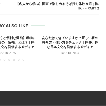
を
【名人から学ぶ】関東で楽しめるそば打ち体験８選 | 粋-
IKI- – PART 2
AY ALSO LIKE
おくと便利な留袖】着物に
あなたはできていますか？正しい箸の
の「留袖」とは？ | 粋-
持ち方・使い方をチェック | 粋-IKI-粋
本文化を発信するメディア
な日本文化を発信するメディア
une 18, 2025
June 18, 2025