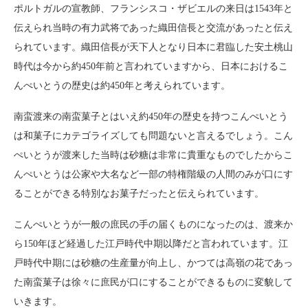
ポルトガルの宣教師、フランシスコ・ザビエルの来日は1543年と
伝えられ当時の有力武将であった織田信長と交流があったと伝え
られています。織田信長が天下人となり日本に君臨した安土桃山
時代は今から約450年前と言われていますから、日本におけるこ
んぺいとうの歴史は約450年と考えられています。
南蛮渡来の南蛮菓子とはいえ約450年の歴史を持つこんぺいとう
は和菓子にカテゴライズしても問題ないと言えるでしょう。こん
ぺいとうが渡来した当時は砂糖は非常に貴重なものでしたからこ
んぺいとうは公家や大名など一部の特権階級の人間のみが口にす
ることができる特別なお菓子だったと伝えられています。
こんぺいとうが一般の庶民の手の届くものになったのは、渡来か
ら150年ほど経過した江戸時代中期以降だと言われています。江
戸時代中期には砂糖の生産量が向上し、かつては高嶺の花であっ
た南蛮菓子は徐々に庶民が口にすることができるものに変貌して
いきます。