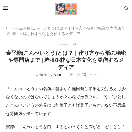
Home
»
金平糖(こんぺいとう)とは？｜作り方から形の秘密や専門店ま
で | 粋-iki-粋な日本文化を発信するメディア
Uncategorized
金平糖(こんぺいとう)とは？｜作り方から形の秘密
や専門店まで | 粋-IKI-粋な日本文化を発信するメ
ディア
written by
Atsu
March 18, 2025
「こんぺいとう」の名前の響きから無国籍な印象を受ける方は少
なくないのではないでしょうか？小粒でカラフル、ゴツゴツとし
たこんぺいとうの外見には和菓子とも洋菓子とも付かない不思議
な雰囲気が漂っています。
実際にこんぺいとうを口にするとゆっくりと広がる「どことなく