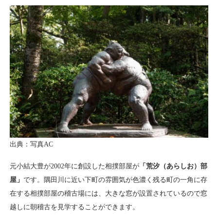
出典：写真AC
元小結大豊が2002年に創設した相撲部屋が
「荒汐（あらしお）部
屋」
です。隅田川に近い下町の雰囲気が色濃く残る町の一角に存
在する相撲部屋の稽古場には、大きな窓が設置されているので窓
越しに朝稽古を見学することができます。