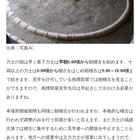
出典：写真AC
力士の朝は早く幕下力士は
早朝6:00頃から
朝稽古を始めます。十
両以上の力士は
8:00頃から
稽古をはじめ朝稽古は
9:00～10:00頃
ま
で続きます。見学を許可している相撲部屋では朝稽古を見ること
ができますので、相撲部屋見学当日は早起きして出かける必要が
ありますね。
本場所開催期間も同様に朝稽古が行われますが、本格的な稽古は
行われず調整のみを行う部屋が多いと言えます。また力士の成績
次第では稽古に集中するために見学者への開放を中止することも
あります。地方への巡業中は主力力士が巡業に出てしまうので、