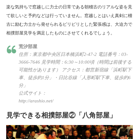
楽な気持ちで窓越しに力士の日常である朝稽古のリアルな姿を見
て欲しいと予約などは行っていません。窓越しとはいえ真剣に稽
古に励む力士から発せられるピリピリとした緊張感は、大迫力で
相撲部屋見学を満足したものにさせてくれるでしょう。
荒汐部屋
住所：東京都中央区日本橋浜町2-47-2 電話番号：03-
3666-7646 見学時間：6:30～10:00頃（時間は前後する
可能性があります） アクセス：都営新宿線「浜町駅下
車、徒歩約1分」・日比谷線「人形町駅下車、徒歩約6
分」
公式サイト：
http://arashio.net/
見学できる相撲部屋②「八角部屋」