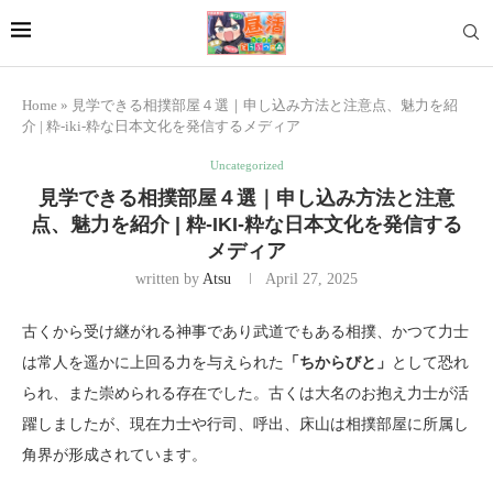
Home
»
見学できる相撲部屋４選｜申し込み方法と注意点、魅力を紹
介 | 粋-iki-粋な日本文化を発信するメディア
Uncategorized
見学できる相撲部屋４選｜申し込み方法と注意
点、魅力を紹介 | 粋-IKI-粋な日本文化を発信する
メディア
written by
Atsu
April 27, 2025
古くから受け継がれる神事であり武道でもある相撲、かつて力士
は常人を遥かに上回る力を与えられた
「ちからびと」
として恐れ
られ、また崇められる存在でした。古くは大名のお抱え力士が活
躍しましたが、現在力士や行司、呼出、床山は相撲部屋に所属し
角界が形成されています。