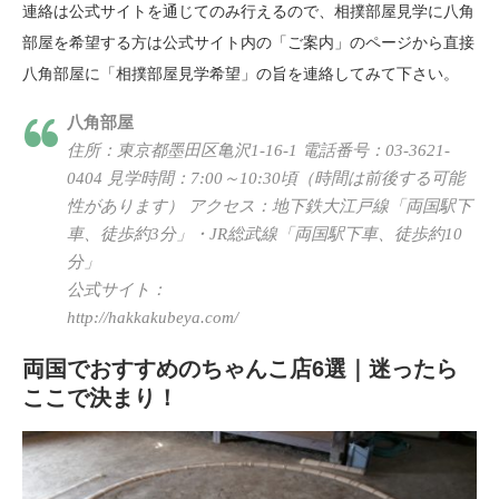
連絡は公式サイトを通じてのみ行えるので、相撲部屋見学に八角
部屋を希望する方は公式サイト内の「ご案内」のページから直接
八角部屋に「相撲部屋見学希望」の旨を連絡してみて下さい。
八角部屋
住所：東京都墨田区亀沢1-16-1 電話番号：03-3621-
0404 見学時間：7:00～10:30頃（時間は前後する可能
性があります） アクセス：地下鉄大江戸線「両国駅下
車、徒歩約3分」・JR総武線「両国駅下車、徒歩約10
分」
公式サイト：
http://hakkakubeya.com/
両国でおすすめのちゃんこ店6選｜迷ったら
ここで決まり！