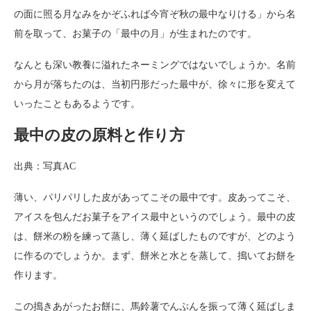
の面に照る月なみをかぞふれば今宵ぞ秋の最中なりける」から名
前を取って、お菓子の「最中の月」が生まれたのです。
なんとも深い教養に溢れたネーミングではないでしょうか。名前
から月が落ちたのは、当初円形だった最中が、徐々に形を変えて
いったこともあるようです。
最中の皮の原料と作り方
出典：写真AC
薄い、パリパリした皮があってこその最中です。皮あってこそ、
アイスを包んだお菓子をアイス最中というのでしょう。最中の皮
は、餅米の粉を練って蒸し、薄く延ばしたものですが、どのよう
に作るのでしょうか。まず、餅米と水とを蒸して、搗いてお餅を
作ります。
この搗きあがったお餅に、馬鈴薯でんぷんを振って薄く延ばしま