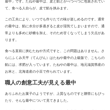
最中」です。たねや最中は、皮と餡とがべつべつに包装されてい
て、食べる人自らが、皮で餡を挟みます。
この工夫により、いつでも作りたての味が楽しめるのです。通常
の最中は、餡に水分が多過ぎると皮が湿気てしまいますので、通
常よりも多めに砂糖を加え、そのため甘くなってしまう欠点があ
ります。
食べる直前に挟むたねや方式ですと、この問題はありません。さ
らにふくみ天平（てんぴん）はたねや最中の上級版で、こちらの
餡には、求肥が入っています。たねやの最中は、地元滋賀県産の
お米と、北海道産の小豆で作られています。
職人の創意工夫が見える最中
ありふれたお菓子のようですが、上質なものですと贈答にもぴっ
たり、そんな最中について見てきました。