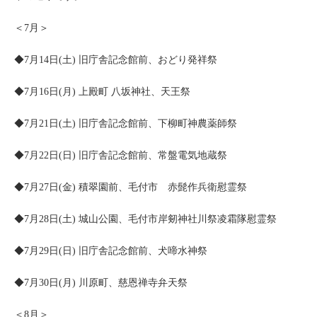
＜7月＞
◆7月14日(土) 旧庁舎記念館前、おどり発祥祭
◆7月16日(月) 上殿町 八坂神社、天王祭
◆7月21日(土) 旧庁舎記念館前、下柳町神農薬師祭
◆7月22日(日) 旧庁舎記念館前、常盤電気地蔵祭
◆7月27日(金) 積翠園前、毛付市 赤髭作兵衛慰霊祭
◆7月28日(土) 城山公園、毛付市岸剱神社川祭凌霜隊慰霊祭
◆7月29日(日) 旧庁舎記念館前、犬啼水神祭
◆7月30日(月) 川原町、慈恩禅寺弁天祭
＜8月＞