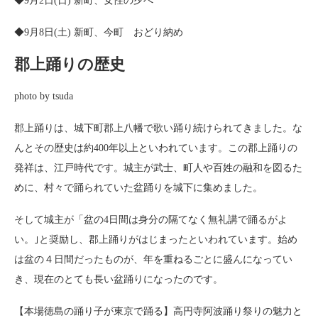
◆9月2日(日) 新町、女性の夕べ
◆9月8日(土) 新町、今町 おどり納め
郡上踊りの歴史
photo by tsuda
郡上踊りは、城下町郡上八幡で歌い踊り続けられてきました。な
んとその歴史は約400年以上といわれています。この郡上踊りの
発祥は、江戸時代です。城主が武士、町人や百姓の融和を図るた
めに、村々で踊られていた盆踊りを城下に集めました。
そして城主が「盆の4日間は身分の隔てなく無礼講で踊るがよ
い。｣と奨励し、郡上踊りがはじまったといわれています。始め
は盆の４日間だったものが、年を重ねるごとに盛んになってい
き、現在のとても長い盆踊りになったのです。
【本場徳島の踊り子が東京で踊る】高円寺阿波踊り祭りの魅力と