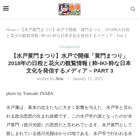
Home
»
【水戸黄門まつり】水戸で開催「黄門まつり」2018年の日程
と花火の観覧情報 | 粋-iki-粋な日本文化を発信するメディア – Part 3
Uncategorized
【水戸黄門まつり】水戸で開催「黄門まつり」
2018年の日程と花火の観覧情報 | 粋-IKI-粋な日本
文化を発信するメディア – PART 3
written by
Atsu
January 15, 2025
photo by Tomoaki INABA
水戸藩は、幕末の志士たちに大きく影響を与えた、水戸学と言わ
れる政治思想の生まれ故郷です。この水戸学の源となったのが水
戸黄門（徳川光圀）の思想だと言われています。水戸黄門として
親しまれている徳川光圀ゆかりの地である、水戸市で行われる水