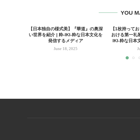
YOU M
【日本独自の様式美】『華道』の奥深
【1枚持って
い世界を紹介 | 粋-IKI-粋な日本文化を
おける第一礼装
発信するメディア
IKI-粋な日
June 18, 2025
J