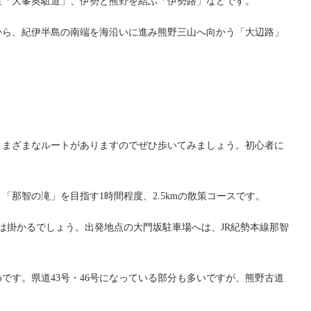
道「大峯奥駈道」、伊勢と熊野を結ぶ「伊勢路」などです。
から、紀伊半島の南端を海沿いに進み熊野三山へ向かう「大辺路」
さまざまなルートがありますのでぜひ歩いてみましょう。初心者に
那智の滝」を目指す1時間程度、2.5kmの散策コースです。
は掛かるでしょう。出発地点の大門坂駐車場へは、JR紀勢本線那智
です。県道43号・46号になっている部分も多いですが、熊野古道