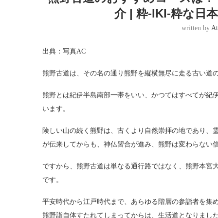
介 | 粋-IKI-粋
written by
At
出典：写真AC
熊野古道は、その名の通り熊野を縦横無尽に走る古い道
熊野とは紀伊半島南部一帯をいい、かつてはすべてが紀
います。
険しい山の続く熊野は、古くより自然崇拝の地であり、
が伝来してからも、神仏習合が進み、熊野は変わらない
ですから、熊野古道は単なる通行路ではなく、熊野本宮
です。
平安時代から江戸時代まで、あらゆる階層の参詣者を集
熊野詣自体すたれてしまってからは、生活道となりまし