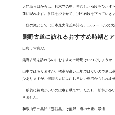
大門坂入口からは、杉木立の中、苔むした石段をひたす
前に現れます。参詣を済ませて、別の石段を下っていき
一段の滝としては日本最大落差を誇る、133メートルの
熊野古道に訪れるおすすめ時期と
出典：写真AC
熊野古道を訪れるのにおすすめの時期はいつでしょうか
山中ではありますが、標高が高い土地ではないので夏は
少ありますが、健脚の人にはむしろいい季節かもしれま
一般的に気候がいいのは春と秋です。ただし、杉林が多
きません。
和歌山県の黒飴「那智黒」は熊野古道の土産に最適