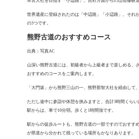
本宮大社を目指す「小辺路」。吉野方面からの山岳修験
世界遺産に登録されたのは「中辺路」「小辺路」、それ
の3つです。
熊野古道のおすすめコース
出典：写真AC
山深い熊野古道には、初級者から上級者まで楽しめる、
おすすめのコースをご案内します。
「大門坂」から熊野三山の一、熊野那智大社を経由して、「
ただし途中に参詣や休憩を挟みますと、合計3時間くらい
駅からは、車で10分弱。歩くと1時間強です。
駅からの徒歩ルートも、熊野古道の一部ですのでおすすめ
が県道から分かれて残っている場所もかなりあります。