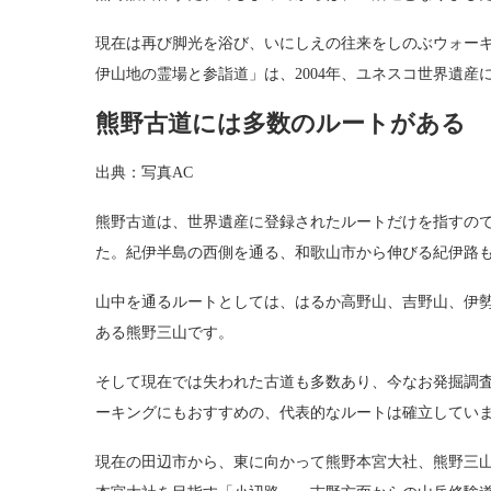
現在は再び脚光を浴び、いにしえの往来をしのぶウォー
伊山地の霊場と参詣道」は、2004年、ユネスコ世界遺産
熊野古道には多数のルートがある
出典：写真AC
熊野古道は、世界遺産に登録されたルートだけを指すの
た。紀伊半島の西側を通る、和歌山市から伸びる紀伊路
山中を通るルートとしては、はるか高野山、吉野山、伊
ある熊野三山です。
そして現在では失われた古道も多数あり、今なお発掘調
ーキングにもおすすめの、代表的なルートは確立してい
現在の田辺市から、東に向かって熊野本宮大社、熊野三