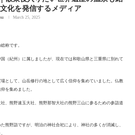
な日本文化を発信するメディア
su
March 25, 2025
の総称です。
伊国（紀州）に属しましたが、現在では和歌山県と三重県に別れて
霊場として、山岳修行の地として広く信仰を集めていました。仏教
信仰を集めました。
大社、熊野速玉大社、熊野那智大社の熊野三山に参るための参詣道
めた熊野詣ですが、明治の神社合祀により、神社の多くが消滅し、
た。