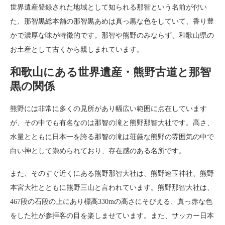
世界遺産登録された地域として知られる那智という名前が付い
た、那智黒総本舗の那智黒あめは真っ黒な色をしていて、香り豊
かで濃厚な味が特徴的です。那智や熊野のみならず、和歌山県の
お土産として古くから親しまれています。
和歌山にある世界遺産・熊野古道と那智
黒の関係
熊野には非常に多くの見所があり幅広い範囲に点在しています
が、その中でも有名なのは那智の滝と熊野那智大社です。高さ、
水量とともに日本一を誇る那智の滝は荘厳な熊野の雰囲気の中で
白い神として崇められており、存在感のある名所です。
また、そのすぐ近くにある熊野那智大社は、熊野速玉神社、熊野
本宮大社とともに熊野三山と言われています。熊野那智大社は、
467段の石段の上にあり標高330mの高さにそびえる、真っ赤な色
をした社が参拝客の目を楽しませています。また、サッカー日本