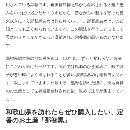
用されている黒糖です。奄美群島徳之島から産出される太陽の恵
みをいっぱい浴びたサトウキビから、昔ながらの製法を守った直
火炊きにより那智黒あめは作られています。那智黒あめは、のど
飴としても広く知られていますが、この製法を行うことによって
天然のミネラルがぎゅっと凝縮され、栄養価の高いものとなりま
す。
那智黒総本舗の那智黒あめは、100年以上ずっと変わらない製法
にこだわり続けた一品です。関西では風邪のひき始めに、喉の調
子が悪い時によく選ばれることが多い那智黒あめは老若男女問わ
ず、親しまれています。和歌山県、熊野を訪れた際の、現地発祥
のお土産として世界遺産登録された後、改めて注目が集まってい
ます。
和歌山県を訪れたらぜひ購入したい、定
番のお土産「那智黒」