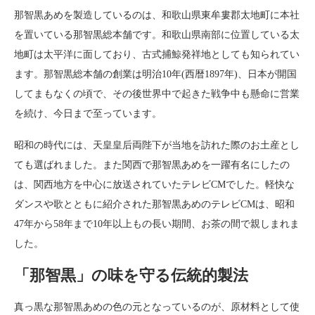
那智黒あめを製造しているのは、和歌山県東牟婁郡太地町に本社
を置いている那智黒総本舗です。和歌山県南部に位置している太
地町は太平洋に面しており、古式捕鯨発祥地としても知られてい
ます。那智黒総本舗の創業は明治10年(西暦1897年)、日本が開国
してまもなくの頃で、その後世界中で起きた戦争中も懸命に営業
を続け、今日まで至っています。
昭和の時代には、天皇皇后両陛下が当地を訪れた際のお土産とし
ても選ばれました。また関西で那智黒あめを一躍有名にしたの
は、関西地方を中心に放送されていたテレビCMでした。軽快な
ダンスや歌とともに紹介された那智黒あめのテレビCMは、昭和
47年から58年まで10年以上もの長い期間、お茶の間で親しまれま
した。
「那智黒」の味を守る伝統的製法
真っ黒な那智黒あめの色の元となっているのが、原材料として使