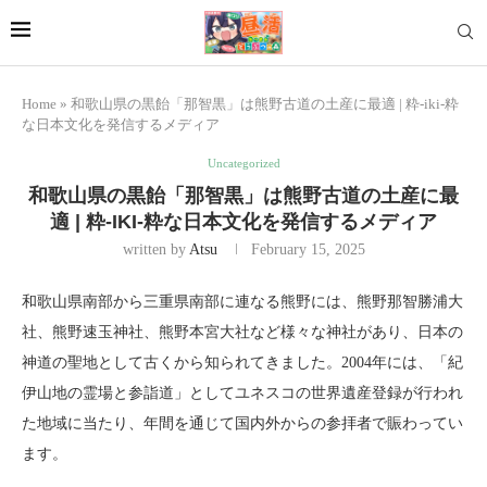
Home
»
和歌山県の黒飴「那智黒」は熊野古道の土産に最適 | 粋-iki-粋
な日本文化を発信するメディア
Uncategorized
和歌山県の黒飴「那智黒」は熊野古道の土産に最
適 | 粋-IKI-粋な日本文化を発信するメディア
written by
Atsu
February 15, 2025
和歌山県南部から三重県南部に連なる熊野には、熊野那智勝浦大
社、熊野速玉神社、熊野本宮大社など様々な神社があり、日本の
神道の聖地として古くから知られてきました。2004年には、「紀
伊山地の霊場と参詣道」としてユネスコの世界遺産登録が行われ
た地域に当たり、年間を通じて国内外からの参拝者で賑わってい
ます。