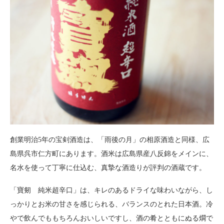
創業明治5年の宝剣酒造は、「雨後の月」の相原酒造と同様、広
島県呉市仁方町にあります。酒米は広島県産八反錦をメインに、
名水を使って丁寧に仕込む、真摯な酒造りが評判の酒蔵です。
「寶剱 純米超辛口」は、キレのあるドライな味わいながら、し
っかりとお米の甘さを感じられる、バランスのとれた日本酒。冷
やで飲んでももちろんおいしいですし、酒の肴とともにぬる燗で