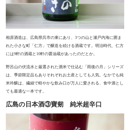
相原酒造は、広島県呉市の東にあり、3つの山と瀬戸内海に囲ま
れた小さな町「仁方」で醸造を続ける酒蔵です。明治時代、仁方
には9軒の酒蔵と10軒の醤油蔵があったのだとか。
野呂山の伏流水と厳選された酒米で仕込む「雨後の月」シリーズ
は、季節限定品もありそれぞれお土産としても人気。なかでも純
米吟醸は、繊細で軽やかな飲み口が万人に愛される、食中酒とし
ても最適な一本です。
広島の日本酒③寶剱 純米超辛口