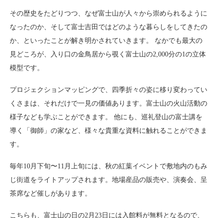
その歴史をたどりつつ、なぜ富士山が人々から崇められるように
なったのか、そして富士吉田ではどのような暮らしをしてきたの
か、といったことが解き明かされていきます。 なかでも最大の
見どころが、入り口の金鳥居から覗く富士山の2,000分の1の立体
模型です。
プロジェクションマッピングで、四季折々の姿に移り変わってい
くさまは、それだけで一見の価値あります。富士山の火山活動の
様子なども学ぶことができます。 他にも、巡礼登山の富士講を
導く「御師」の家など、様々な貴重な資料に触れることができま
す。
毎年10月下旬〜11月上旬には、秋の紅葉イベントで敷地内のもみ
じ街道をライトアップされます。地場産品の販売や、演奏会、呈
茶席など催しがあります。
こちらも、富士山の日の2月23日には入館料が無料となるので、