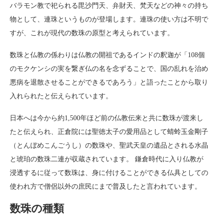
バラモン教で祀られる毘沙門天、弁財天、梵天などの神々の持ち
物として、連珠というものが登場します。連珠の使い方は不明で
すが、これが現代の数珠の原型と考えられています。
数珠と仏教の係わりは仏教の開祖であるインドの釈迦が「108個
のモクケンシの実を繋ぎ仏の名を念ずることで、国の乱れを治め
悪病を退散させることができるであろう」と語ったことから取り
入れられたと伝えられています。
日本へは今から約1,500年ほど前の仏教伝来と共に数珠が渡来し
たと伝えられ、正倉院には聖徳太子の愛用品として蜻蛉玉金剛子
（とんぼめこんごうし）の数珠や、聖武天皇の遺品とされる水晶
と琥珀の数珠二連が収蔵されています。 鎌倉時代に入り仏教が
浸透するに従って数珠は、身に付けることができる仏具としての
使われ方で僧侶以外の庶民にまで普及したと言われています。
数珠の種類