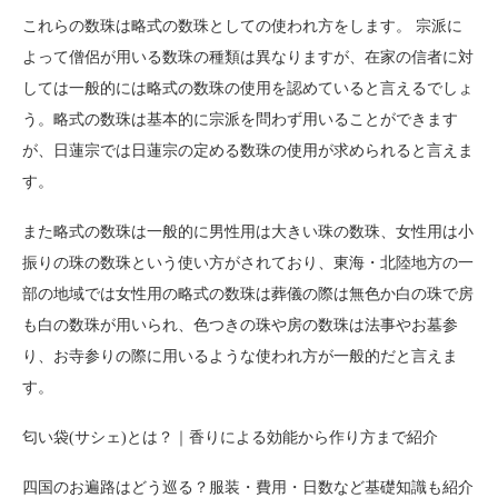
これらの数珠は略式の数珠としての使われ方をします。 宗派に
よって僧侶が用いる数珠の種類は異なりますが、在家の信者に対
しては一般的には略式の数珠の使用を認めていると言えるでしょ
う。略式の数珠は基本的に宗派を問わず用いることができます
が、日蓮宗では日蓮宗の定める数珠の使用が求められると言えま
す。
また略式の数珠は一般的に男性用は大きい珠の数珠、女性用は小
振りの珠の数珠という使い方がされており、東海・北陸地方の一
部の地域では女性用の略式の数珠は葬儀の際は無色か白の珠で房
も白の数珠が用いられ、色つきの珠や房の数珠は法事やお墓参
り、お寺参りの際に用いるような使われ方が一般的だと言えま
す。
匂い袋(サシェ)とは？｜香りによる効能から作り方まで紹介
四国のお遍路はどう巡る？服装・費用・日数など基礎知識も紹介