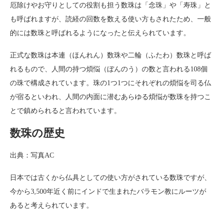
厄除けやお守りとしての役割も担う数珠は「念珠」や「寿珠」と
も呼ばれますが、読経の回数を数える使い方もされたため、一般
的には数珠と呼ばれるようになったと伝えられています。
正式な数珠は本連（ほんれん）数珠や二輪（ふたわ）数珠と呼ば
れるもので、人間の持つ煩悩（ぼんのう）の数と言われる108個
の珠で構成されています。珠の1つ1つにそれぞれの煩悩を司る仏
が宿るといわれ、人間の内面に潜むあらゆる煩悩が数珠を持つこ
とで鎮められると言われています。
数珠の歴史
出典：写真AC
日本では古くから仏具としての使い方がされている数珠ですが、
今から3,500年近く前にインドで生まれたバラモン教にルーツが
あると考えられています。