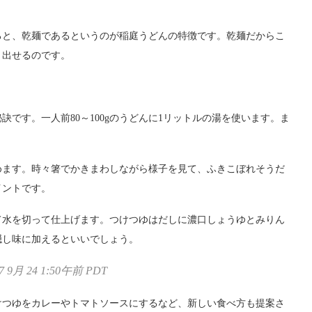
ろと、乾麺であるというのが稲庭うどんの特徴です。乾麺だからこ
り出せるのです。
です。一人前80～100gのうどんに1リットルの湯を使います。ま
めます。時々箸でかきまわしながら様子を見て、ふきこぼれそうだ
イントです。
て水を切って仕上げます。つけつゆはだしに濃口しょうゆとみりん
隠し味に加えるといいでしょう。
9月 24 1:50午前 PDT
けつゆをカレーやトマトソースにするなど、新しい食べ方も提案さ