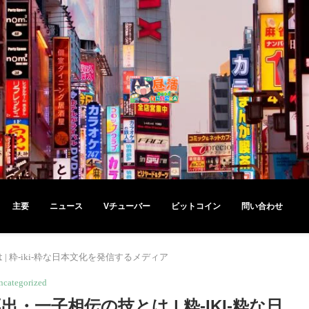
主要
ニュース
Vチューバー
ビットコイン
問い合わせ
 粋-iki-粋な日本文化を発信するメディア
ncategorized
・一子相伝の技とは | 粋-IKI-粋な日