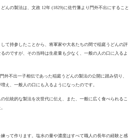
の製法は、文政 12年 (1829)に佐竹藩より門外不出にすること
。
として持参したことから、将軍家や大名たちの間で稲庭うどんの評
なるのですが、その当時は生産量も少なく、一般の人の口に入るよ
もの間、門外不出一子相伝であった稲庭うどんの製法の公開に踏み切り、
が増え、一般人の口にも入るようになったのです。
んの伝統的な製法を次世代に伝え、また、一般に広く食べられるこ
た。
を練って作ります。塩水の量や濃度はすべて職人の長年の経験と感