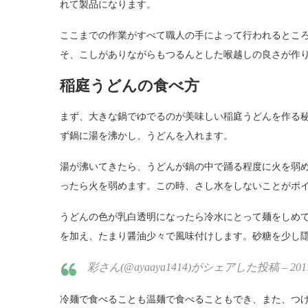
れて製品になります。
ここまでの作業がすべて職人の手によって行われるとこ
そ、こしがありながらもつるんとした喉越しの良さが作
稲庭うどんの食べ方
まず、大きな鍋でゆでるのが美味しい稲庭うどんを作る秘訣
ず鍋に湯を沸かし、うどんを入れます。
湯が沸いてきたら、うどんが鍋の中で踊る程度に火を弱
ったら火を弱めます。この時、さし水をしないことがポ
うどんの色が乳白透明になったら冷水にとって麺をしめ
を加え、たまり醤油少々で風味付けします。砂糖を少し
彩さん(@ayaaya1414)がシェアした投稿 – 2017 
冷麺で食べることも温麺で食べることもでき、また、つ