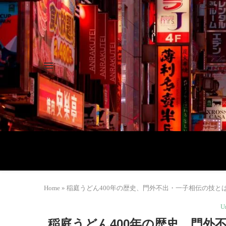
Home
»
稲庭うどん400年の歴史、門外不出・一子相伝の技とは |
U
稲庭うどん400年の歴史、門外不出