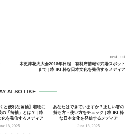
next post
粋
木更津花火大会2018年日程｜有料席情報や穴場スポット
まで | 粋-IKI-粋な日本文化を発信するメディア
AY ALSO LIKE
おくと便利な留袖】着物に
あなたはできていますか？正しい箸の
の「留袖」とは？ | 粋-
持ち方・使い方をチェック | 粋-IKI-粋
本文化を発信するメディア
な日本文化を発信するメディア
une 18, 2025
June 18, 2025