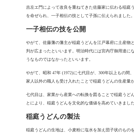
吉左エ門によって改良を重ねてきた佐藤家に伝わる稲庭うどん
を命ぜられ、一子相伝の技として子孫に伝えられました
一子相伝の技を公開
やがて、佐藤藩の藩主が稲庭うどんを江戸幕府に土産物
判が広まったといいます。明治時代には宮内庁御用達に
うなものではなかったといいます。
やがて、昭和 47年 (1972)に七代目が、300年以上
家人以外の職人も受け入れたことで稲庭うどんの生産量
七代目は、家業から産業への転換を図ることで稲庭うど
とにより、稲庭うどんを文化的な価値を高めていきまし
稲庭うどんの製法
稲庭うどんの生地は、小麦粉に塩水を加え団子状のもの