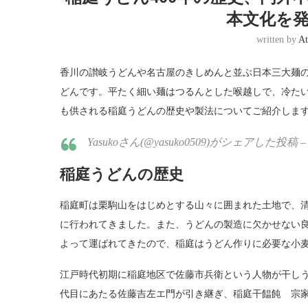
本文化を
written by
At
香川の讃岐うどんや名古屋のきしめんと並ぶ日本三大麺
どんです。平たく細い麺はつるんとした喉越しで、冷た
も供される稲庭うどんの歴史や製法についてご紹介しま
Yasukoさん(@yasuko0509)がシェアした投稿 – 9月 
稲庭うどんの歴史
稲庭町は栗駒山をはじめとする山々に囲まれた土地で、
に行われてきました。また、うどんの製造に欠かせない
よって運ばれてきたので、稲庭はうどん作りに必要な小
江戸時代初期に稲庭地区で佐藤市兵衛という人物が干しう
代目にあたる佐藤吉左エ門が引き継ぎ、稲庭干饂飩 宗家