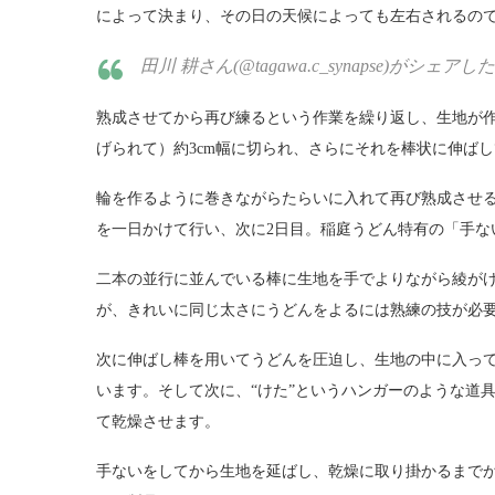
によって決まり、その日の天候によっても左右されるの
田川 耕さん(@tagawa.c_synapse)がシェアした投稿
熟成させてから再び練るという作業を繰り返し、生地が
げられて）約3cm幅に切られ、さらにそれを棒状に伸ば
輪を作るように巻きながらたらいに入れて再び熟成させ
を一日かけて行い、次に2日目。稲庭うどん特有の「手な
二本の並行に並んでいる棒に生地を手でよりながら綾が
が、きれいに同じ太さにうどんをよるには熟練の技が必
次に伸ばし棒を用いてうどんを圧迫し、生地の中に入って
います。そして次に、“けた”というハンガーのような道具
て乾燥させます。
手ないをしてから生地を延ばし、乾燥に取り掛かるまでが