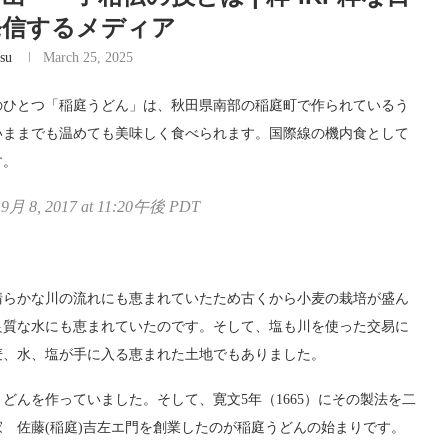
発信するメディア
su
March 25, 2025
のひとつ「稲庭うどん」は、秋田県南部の稲庭町で作られているう
いままでも温めても美味しく食べられます。国際線の機内食として
す。
8, 2017 at 11:20午後 PDT
清らかな川の流れにも恵まれていたため古くから小麦の栽培が盛ん
良質な水にも恵まれていたのです。そして、塩も川を使った交易に
麦、水、塩が手に入る恵まれた土地でもありました。
どんを作っていました。そして、寛文5年（1665）にその製法を二
 佐藤(稲庭)吉左エ門を創業したのが稲庭うどんの始まりです。