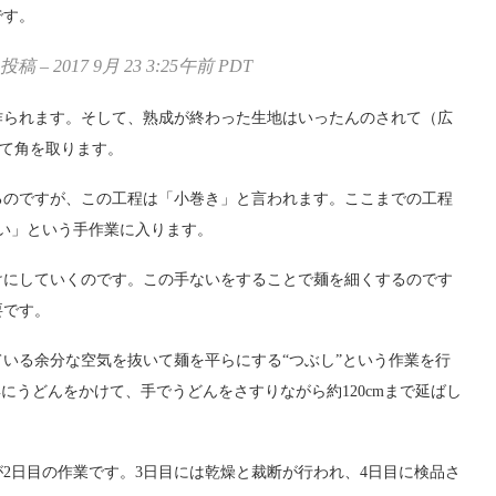
です。
 – 2017 9月 23 3:25午前 PDT
作られます。そして、熟成が終わった生地はいったんのされて（広
して角を取ります。
るのですが、この工程は「小巻き」と言われます。ここまでの工程
い」という手作業に入ります。
けにしていくのです。この手ないをすることで麺を細くするのです
要です。
いる余分な空気を抜いて麺を平らにする“つぶし”という作業を行
にうどんをかけて、手でうどんをさすりながら約120cmまで延ばし
2日目の作業です。3日目には乾燥と裁断が行われ、4日目に検品さ