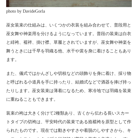
photo by DavideGorla
巫女装束の仕組みは、いくつかの衣装を組み合わせて、普段用と
巫女舞や神楽用を分けるようになっています。普段の装束は白衣
と緋袴、襦袢、掛け襟、草履とされていますが、巫女舞や神楽を
舞うときには千早を羽織る他、水干や裳を身に着けることもあり
ます。
また、儀式ではかんざしや切枝などの頭飾りを身に着け、採り物
と呼ばれる小道具を手に持ったり、結婚式などで酒器を捧げ持っ
たりします。巫女装束は薄着になるため、寒冷地では羽織を装束
に重ねることもできます。
装束の袴は大きく分けて2種類あり、古くから伝わる長いスカー
トタイプの切袴は、平安時代の装束である捻襠袴を原型として作
られたものです。現在では動きやすさや着脱のしやすさから、キ