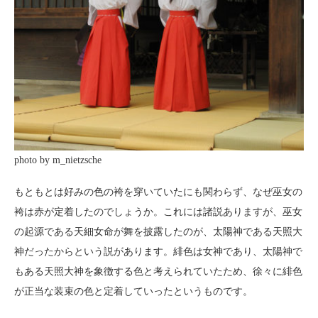
photo by m_nietzsche
もともとは好みの色の袴を穿いていたにも関わらず、なぜ巫女の
袴は赤が定着したのでしょうか。これには諸説ありますが、巫女
の起源である天細女命が舞を披露したのが、太陽神である天照大
神だったからという説があります。緋色は女神であり、太陽神で
もある天照大神を象徴する色と考えられていたため、徐々に緋色
が正当な装束の色と定着していったというものです。