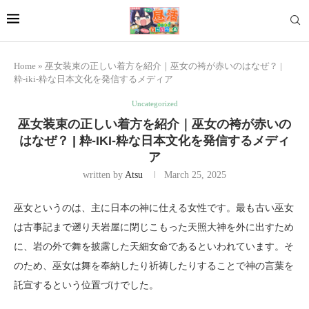
Home
»
巫女装束の正しい着方を紹介｜巫女の袴が赤いのはなぜ？ |
粋-iki-粋な日本文化を発信するメディア
Uncategorized
巫女装束の正しい着方を紹介｜巫女の袴が赤いの
はなぜ？ | 粋-IKI-粋な日本文化を発信するメディ
ア
written by
Atsu
March 25, 2025
巫女というのは、主に日本の神に仕える女性です。最も古い巫女
は古事記まで遡り天岩屋に閉じこもった天照大神を外に出すため
に、岩の外で舞を披露した天細女命であるといわれています。そ
のため、巫女は舞を奉納したり祈祷したりすることで神の言葉を
託宣するという位置づけでした。