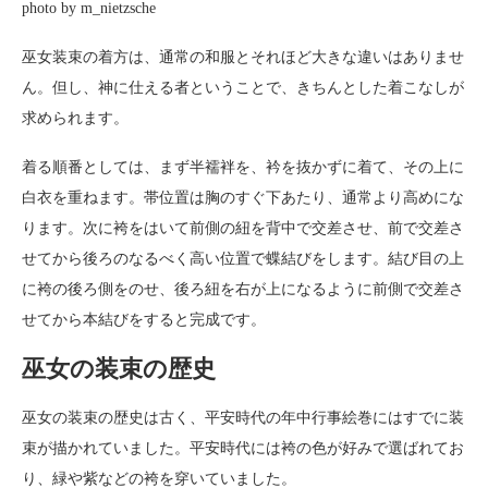
photo by m_nietzsche
巫女装束の着方は、通常の和服とそれほど大きな違いはありませ
ん。但し、神に仕える者ということで、きちんとした着こなしが
求められます。
着る順番としては、まず半襦袢を、衿を抜かずに着て、その上に
白衣を重ねます。帯位置は胸のすぐ下あたり、通常より高めにな
ります。次に袴をはいて前側の紐を背中で交差させ、前で交差さ
せてから後ろのなるべく高い位置で蝶結びをします。結び目の上
に袴の後ろ側をのせ、後ろ紐を右が上になるように前側で交差さ
せてから本結びをすると完成です。
巫女の装束の歴史
巫女の装束の歴史は古く、平安時代の年中行事絵巻にはすでに装
束が描かれていました。平安時代には袴の色が好みで選ばれてお
り、緑や紫などの袴を穿いていました。