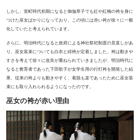
しかし、室町時代初期になると御伽草子でも紅や紅梅の袴を身に
つけた巫女ばかりになっており、この頃には赤い袴が徐々に一般
化していたと考えられています。
さらに、明治時代になると政府による神社祭祀制度の見直しがあ
り、巫女装束についても白衣と緋袴が定着しました。袴は動きや
すさを考えて徐々に改良が重ねられていきましたが、明治時代に
なると教育者であった下田歌子が女学生用の行灯袴を開発した結
果、従来の袴よりも動きやすく、着脱も楽であったために巫女装
束にも取り入れられるようになったのです。
巫女の袴が赤い理由