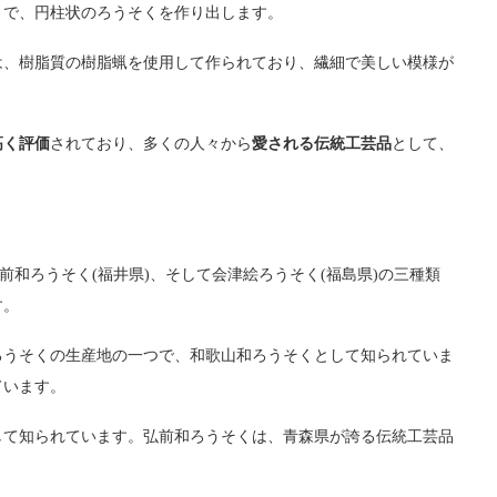
とで、円柱状のろうそくを作り出します。
は、樹脂質の樹脂蝋を使用して作られており、繊細で美しい模様が
高く評価
されており、多くの人々から
愛される伝統工芸品
として、
。
前和ろうそく(福井県)、そして会津絵ろうそく(福島県)の三種類
す。
ろうそくの生産地の一つで、和歌山和ろうそくとして知られていま
ています。
して知られています。弘前和ろうそくは、青森県が誇る伝統工芸品