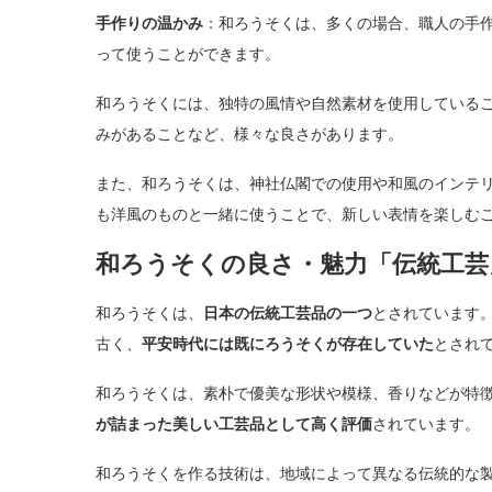
手作りの温かみ
：和ろうそくは、多くの場合、職人の手
って使うことができます。
和ろうそくには、独特の風情や自然素材を使用している
みがあることなど、様々な良さがあります。
また、和ろうそくは、神社仏閣での使用や和風のインテ
も洋風のものと一緒に使うことで、新しい表情を楽しむ
和ろうそくの良さ・魅力「伝統工芸
和ろうそくは、
日本の伝統工芸品の一つ
とされています
古く、
平安時代には既にろうそくが存在していた
とされ
和ろうそくは、素朴で優美な形状や模様、香りなどが特
が詰まった美しい工芸品として高く評価
されています。
和ろうそくを作る技術は、地域によって異なる伝統的な