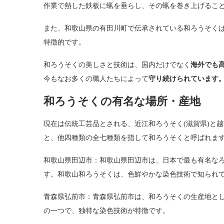
作業で熱した鉄板に蝋を垂らし、その蝋を巻き上げるこ
また、和歌山県の有田川町で伝承されている和ろうそく
特徴的です。
和ろうそくの美しさと技術は、国内だけでなく
海外でも
今もなお多くの職人たちによって
守り続けられています
和ろうそくの有名な場所・産地
現在は伝統工芸品とされる、近江和ろうそく(滋賀県)と越
と、他四種類の全七種類を指して和ろうそくと呼ばれま
和歌山県田辺市：和歌山県田辺市は、日本で最も有名な
す。和歌山和ろうそくは、色鮮やかな染色技術で知られ
青森県弘前市：青森県弘前市は、和ろうそくの生産地と
の一つで、独特な染色技術が特徴です。