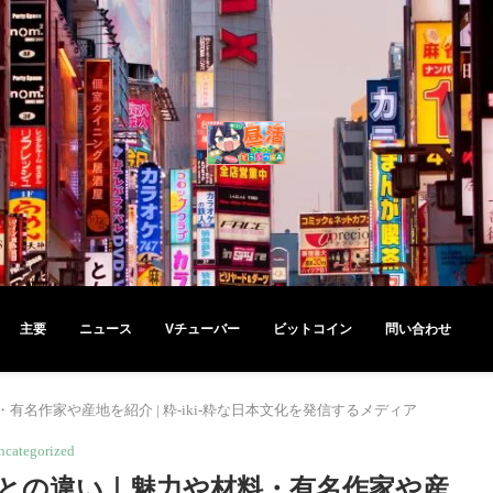
主要
ニュース
Vチューバー
ビットコイン
問い合わせ
名作家や産地を紹介 | 粋-iki-粋な日本文化を発信するメディア
ncategorized
との違い｜魅力や材料・有名作家や産