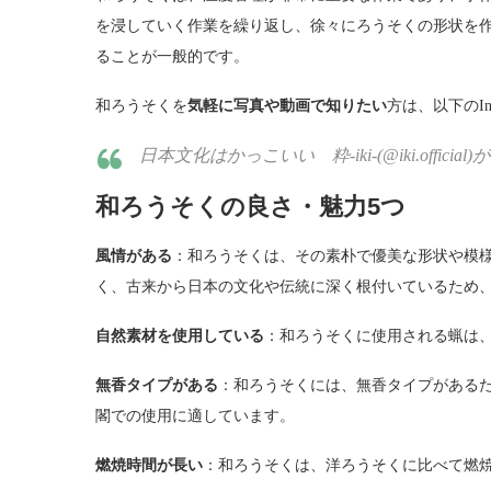
を浸していく作業を繰り返し、徐々にろうそくの形状を
ることが一般的です。
和ろうそくを
気軽に写真や動画で知りたい
方は、以下のIn
日本文化はかっこいい 粋-iki-(@iki.offici
和ろうそくの良さ・魅力5つ
風情がある
：和ろうそくは、その素朴で優美な形状や模
く、古来から日本の文化や伝統に深く根付いているため
自然素材を使用している
：和ろうそくに使用される蝋は
無香タイプがある
：和ろうそくには、無香タイプがある
閣での使用に適しています。
燃焼時間が長い
：和ろうそくは、洋ろうそくに比べて燃