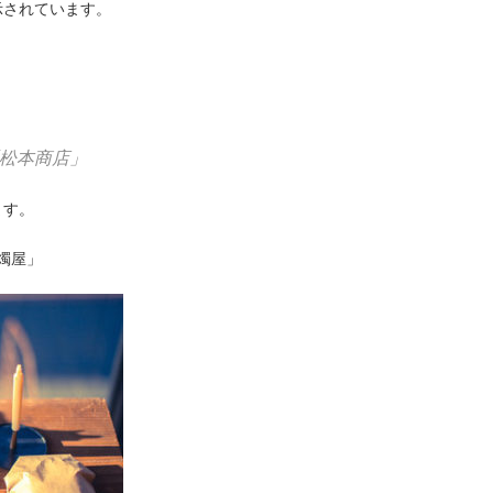
示されています。
松本商店」
ます。
燭屋」