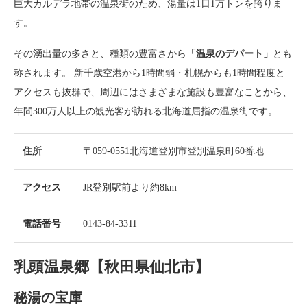
巨大カルデラ地帯の温泉街のため、湯量は1日1万トンを誇りま
す。
その湧出量の多さと、種類の豊富さから
「温泉のデパート」
とも
称されます。 新千歳空港から1時間弱・札幌からも1時間程度と
アクセスも抜群で、周辺にはさまざまな施設も豊富なことから、
年間300万人以上の観光客が訪れる北海道屈指の温泉街です。
住所
〒059-0551北海道登別市登別温泉町60番地
アクセス
JR登別駅前より約8km
電話番号
0143-84-3311
乳頭温泉郷【秋田県仙北市】
秘湯の宝庫