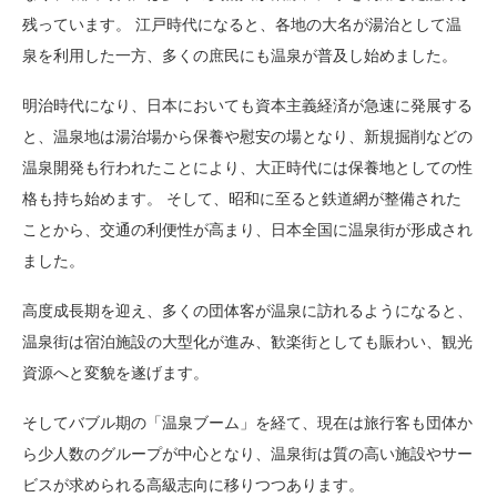
残っています。 江戸時代になると、各地の大名が湯治として温
泉を利用した一方、多くの庶民にも温泉が普及し始めました。
明治時代になり、日本においても資本主義経済が急速に発展する
と、温泉地は湯治場から保養や慰安の場となり、新規掘削などの
温泉開発も行われたことにより、大正時代には保養地としての性
格も持ち始めます。 そして、昭和に至ると鉄道網が整備された
ことから、交通の利便性が高まり、日本全国に温泉街が形成され
ました。
高度成長期を迎え、多くの団体客が温泉に訪れるようになると、
温泉街は宿泊施設の大型化が進み、歓楽街としても賑わい、観光
資源へと変貌を遂げます。
そしてバブル期の「温泉ブーム」を経て、現在は旅行客も団体か
ら少人数のグループが中心となり、温泉街は質の高い施設やサー
ビスが求められる高級志向に移りつつあります。