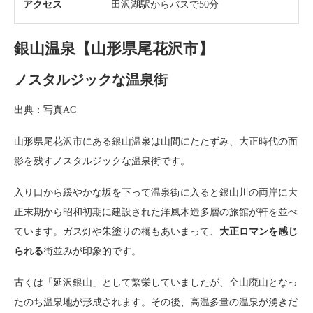
アクセス
田沢湖駅からバスで50分
銀山温泉【山形県尾花沢市】
ノスタルジックな温泉街
出典：写真AC
山形県尾花沢市にある銀山温泉は山間にたたずみ、大正時代の面
影を残すノスタルジックな温泉街です。
入り口から緩やかな坂を下って温泉街に入ると銀山川の両岸に大
正末期から昭和初期に建設された洋風木造多層の旅館が軒を並べ
ています。ガス灯や朱塗りの橋もあいまって、
大正ロマンを感じ
られる
街並みが印象的です。
古くは「延沢銀山」として繁栄していましたが、全山廃山となっ
たのち温泉地が形成されます。その後、高温多量の温泉が湧きだ