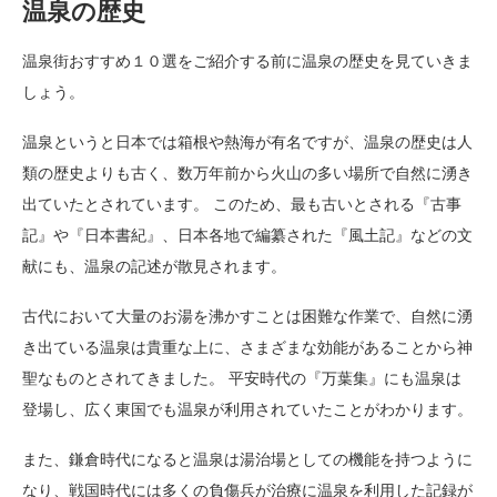
温泉の歴史
温泉街おすすめ１０選をご紹介する前に温泉の歴史を見ていきま
しょう。
温泉というと日本では箱根や熱海が有名ですが、温泉の歴史は人
類の歴史よりも古く、数万年前から火山の多い場所で自然に湧き
出ていたとされています。 このため、最も古いとされる『古事
記』や『日本書紀』、日本各地で編纂された『風土記』などの文
献にも、温泉の記述が散見されます。
古代において大量のお湯を沸かすことは困難な作業で、自然に湧
き出ている温泉は貴重な上に、さまざまな効能があることから神
聖なものとされてきました。 平安時代の『万葉集』にも温泉は
登場し、広く東国でも温泉が利用されていたことがわかります。
また、鎌倉時代になると温泉は湯治場としての機能を持つように
なり、戦国時代には多くの負傷兵が治療に温泉を利用した記録が