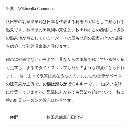
出典：Wikimedia Commons
秋田県の乳頭温泉郷は日本を代表する秘湯の宝庫として知られる
温泉です。秋田県の田沢湖の東側と、秋田駒ヶ岳の西側には多数
の温泉地が点在していますが、その最も北側の最奥の7つの温泉
を総称して乳頭温泉郷と呼びます。
鶴の湯や黒湯などが有名で、昔ながらの風情を残している宿が多
く点在し、まるでタイムスリップしたかのような錯覚にとらわれ
ます。 宿によって泉質は異なるものの、おおむね重曹がベース
の硫黄泉が主流で、
お湯は滑らかでミルキー
です。 山深い場所
に位置していますが、黒湯以外が冬でも営業を続けていて、特に
秋の紅葉シーズンの景色は絶景です。
住所
秋田県仙北市田沢湖