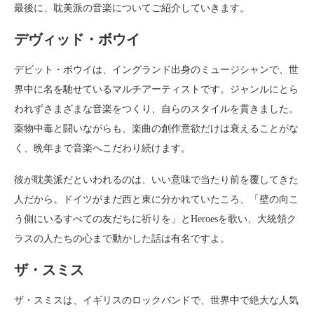
最後に、耽美派の音楽についてご紹介していきます。
デヴィッド・ボウイ
デビット・ボウイは、イングランド出身のミュージシャンで、世
界中に名を馳せているマルチアーティストです。ジャンルにとら
われずさまざまな音楽をつくり、自らのスタイルを貫きました。
薬物中毒と闘いながらも、楽曲の創作意欲だけは衰えることがな
く、晩年まで音楽へこだわり続けます。
彼が耽美派だといわれるのは、いい意味で当たり前を覆してきた
人だから。ドイツがまだ西と東に分かれていたころ、「壁の向こ
う側にいるすべての友だちに祈りを」とHeroesを歌い、大統領ク
ラスの人たちの心まで動かした話は有名ですよ。
ザ・スミス
ザ・スミスは、イギリスのロックバンドで、世界中で絶大な人気