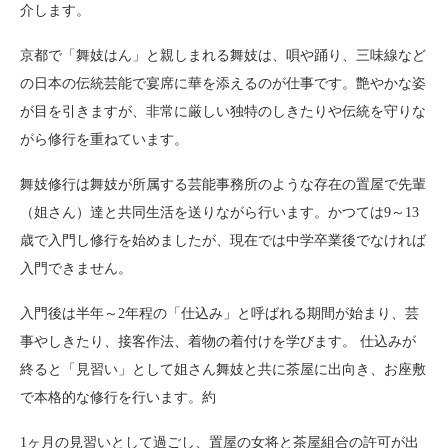
介します。
京都で「舞妓はん」と親しまれる舞妓は、唄や踊り、三味線など
の日本の伝統芸能で宴席に華を添えるのが仕事です。艶やかな姿
が目を引きますが、非常に厳しい独特のしきたりや伝統を守りな
がら修行を重ねています。
舞妓修行は舞妓が所属する芸能事務所のような存在の置屋で先輩
（姐さん）達と共同生活を送りながら行います。かつては9～13
歳で入門し修行を始めましたが、現在では中学卒業後でなければ
入門できません。
入門後は半年～2年程の「仕込み」と呼ばれる期間が始まり、芸
事やしきたり、接客作法、着物の着付けを学びます。 仕込みが
終ると「見習い」として姐さん舞妓と共に茶屋に出向き、お座敷
で本格的な修行を行います。約
1ヶ月の見習いとして過ごし、置屋の女将と茶屋組合の許可が出