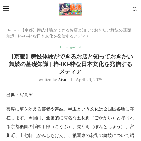
Home
»
【京都】舞妓体験ができるお店と知っておきたい舞妓の基礎
知識 | 粋-iki-粋な日本文化を発信するメディア
Uncategorized
【京都】舞妓体験ができるお店と知っておきたい
舞妓の基礎知識 | 粋-IKI-粋な日本文化を発信する
メディア
written by
Atsu
April 29, 2025
出典：写真AC
宴席に華を添える芸者や舞妓、半玉という文化は全国区各地に存
在します。今回は、全国的に有名な五花街（ごかがい）と呼ばれ
る京都祇園の祇園甲部（こうぶ）、先斗町（ぽんとちょう）、宮
川町、上七軒（かみしちけん）、祇園東の花街の舞妓について紹