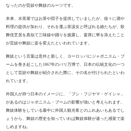
なったのが芸妓や舞妓のルーツです。
本来、水茶屋ではお茶や団子を提供していましたが、徐々に酒や
料理の提供が加わり、それを運ぶ茶汲女と呼ばれる娘たちが、歌
舞伎芝居を真似て三味線や踊りを披露し、宴席に華を添えたこと
が芸妓や舞妓に姿を変えたといわれています。
舞妓という言葉は意外と新しく、ヨーロッパにジャポニスム・ブ
ームを巻き起こした1867年のパリ万博で、日本の伝統文化の一つ
として芸妓や舞妓が紹介された際に、その名が付けられたといわ
れています。
外国人が持つ日本のイメージに、「ブシ・フジヤマ・ゲイシャ」
があるのはジャポニスム・ブームの影響が強いと考えられます。
舞妓体験をしている最中に外国人観光客とのふれあいもあるでし
ょうから、舞妓の歴史を知っていれば舞妓体験が違った感覚で楽
しめますね。