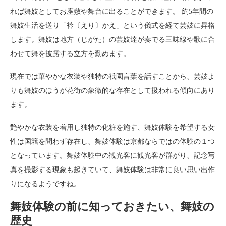
れば舞妓としてお座敷や舞台に出ることができます。 約5年間の
舞妓生活を送り「衿〔えり〕かえ」という儀式を経て芸妓に昇格
します。舞妓は地方（じがた）の芸妓達が奏でる三味線や歌に合
わせて舞を披露する立方を勤めます。
現在では華やかな衣装や独特の祇園言葉を話すことから、芸妓よ
りも舞妓のほうが花街の象徴的な存在として扱われる傾向にあり
ます。
艶やかな衣装を着用し独特の化粧を施す、舞妓体験を希望する女
性は国籍を問わず存在し、舞妓体験は京都ならではの体験の１つ
となっています。舞妓体験中の観光客に観光客が群がり、記念写
真を撮影する現象も起きていて、舞妓体験は非常に良い思い出作
りになるようですね。
舞妓体験の前に知っておきたい、舞妓の
歴史