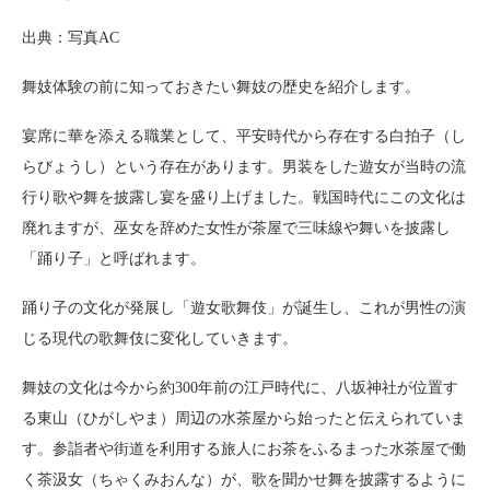
出典：写真AC
舞妓体験の前に知っておきたい舞妓の歴史を紹介します。
宴席に華を添える職業として、平安時代から存在する白拍子（し
らびょうし）という存在があります。男装をした遊女が当時の流
行り歌や舞を披露し宴を盛り上げました。戦国時代にこの文化は
廃れますが、巫女を辞めた女性が茶屋で三味線や舞いを披露し
「踊り子」と呼ばれます。
踊り子の文化が発展し「遊女歌舞伎」が誕生し、これが男性の演
じる現代の歌舞伎に変化していきます。
舞妓の文化は今から約300年前の江戸時代に、八坂神社が位置す
る東山（ひがしやま）周辺の水茶屋から始ったと伝えられていま
す。参詣者や街道を利用する旅人にお茶をふるまった水茶屋で働
く茶汲女（ちゃくみおんな）が、歌を聞かせ舞を披露するように