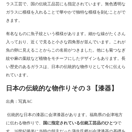
ラス工芸で、国の伝統工品芸にも指定されています。無色透明な
ガラスに模様を入れることで華やかで独特な模様を刻むことがで
きます。
有名なものに魚子紋という模様があります。細かな線がたくさん
入っており、近くで見ると小さな四角形が並んでいます。これが
魚の卵に見えることからこの名前がつきました。他にも菊つなぎ
紋や麻の葉紋など植物をモチーフにしたデザインもあります。長
い歴史のあるガラスは、日本の伝統的な物作りとして今に伝えら
れています。
日本の伝統的な物作りその３【漆器】
出典：写真AC
伝統的な日本の漆器に会津漆器があります。福島県の会津地方
に伝わる物作りで、
国に指定されている伝統工芸品のひとつ
で
す。16世紀後半に当時の領主だった蒲生氏郷が会津漆器の基礎を