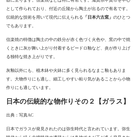
器に至ります。信楽焼などは特に有名です。滋賀県甲賀市を中心
として作られており、付近の丘陵から陶土が出るので有名です。
伝統的な技術を用いて現代に伝えられる
「日本六古窯」
のひとつ
でもあります。
信楽焼の特徴は陶土の中の鉄分が赤く色づく火色や、窯の中で焼
くときに灰が舞い上がり付着するビードロ釉など、炎が作り上げ
る独特な焼き上がりです。
灰釉以外にも、植木鉢や火鉢に多く見られるなまこ釉もありま
す。大物作りにも適し、細工しやすい粘り気があることから小物
作りにも適しています。
日本の伝統的な物作りその２【ガラス】
出典：写真AC
日本でガラスが発見されたのは弥生時代と言われています。弥生