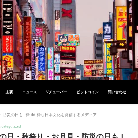
主要
ニュース
Vチューバー
ビットコイン
問い合わせ
の日も | 粋-iki-粋な日本文化を発信するメディア
ncategorized
の日・秋祭り・お月見・防災の日も |