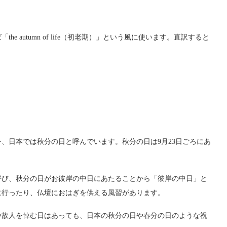
 autumn of life（初老期）」という風に使います。直訳すると
、日本では秋分の日と呼んでいます。秋分の日は9月23日ごろにあ
呼び、秋分の日がお彼岸の中日にあたることから「彼岸の中日」と
に行ったり、仏壇におはぎを供える風習があります。
や故人を悼む日はあっても、日本の秋分の日や春分の日のような祝