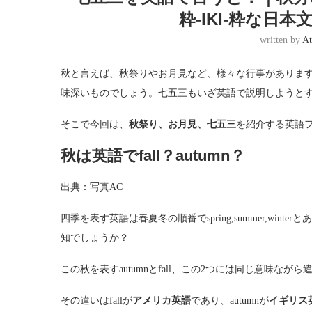
粋-IKI-粋な日
written by
At
秋と言えば、秋祭りやお月見など、様々な行事がありま
味深いものでしょう。七五三もいざ英語で説明しようと
そこで今回は、
秋祭り、お月見、七五三
を紹介する英語
秋は英語でfall？autumn？
出典：写真AC
四季を表す英語は春夏冬の順番でspring,summer,wint
知でしょうか？
この秋を表すautumnとfall、この2つには同じ意味なが
その違いはfallが
アメリカ英語
であり、autumnが
イギリス