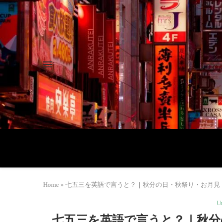
Home
»
七五三を英語で言うと？｜秋分の日・秋祭り・お月見・防災
U
七五三を英語で言うと？｜秋分