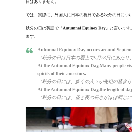
日はありません。
では、実際に、外国人に日本の祝日である秋分の日につ
秋分の日は英語で
「Autumnal Equinox Day」
と言います
ます。
Autumnal Equinox Day occurs around September
（秋分の日は日本の暦上で9月23日にあた
At the Autumnal Equinox Day,Many people visit
spirits of their ancestors.
（秋分の日には、多くの人々が先祖の墓参り
At the Autumnal Equinox Day,the length of day
（秋分の日には、昼と夜の長さがほぼ同じに