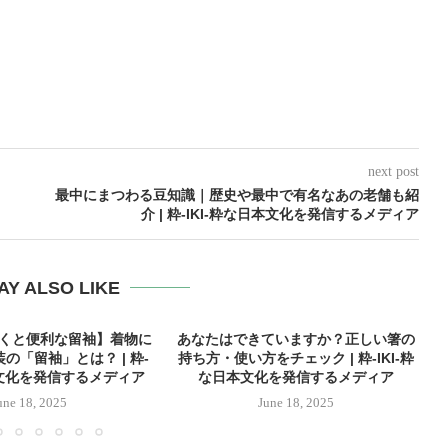
next post
う
最中にまつわる豆知識｜歴史や最中で有名なあの老舗も紹
介 | 粋-IKI-粋な日本文化を発信するメディア
AY ALSO LIKE
おくと便利な留袖】着物に
あなたはできていますか？正しい箸の
の「留袖」とは？ | 粋-
持ち方・使い方をチェック | 粋-IKI-粋
本文化を発信するメディア
な日本文化を発信するメディア
une 18, 2025
June 18, 2025