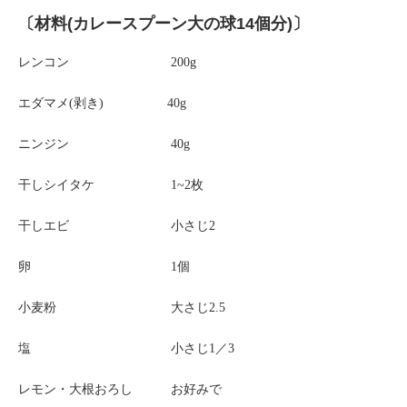
〔材料(カレースプーン大の球14個分)〕
レンコン 200g
エダマメ(剥き) 40g
ニンジン 40g
干しシイタケ 1~2枚
干しエビ 小さじ2
卵 1個
小麦粉 大さじ2.5
塩 小さじ1／3
レモン・大根おろし お好みで