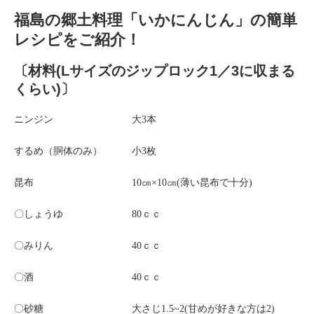
福島の郷土料理「いかにんじん」の簡単
レシピをご紹介！
〔材料(Lサイズのジップロック1／3に収まる
くらい)〕
ニンジン 大3本
するめ（胴体のみ） 小3枚
昆布 10㎝×10㎝(薄い昆布で十分)
〇しょうゆ 80ｃｃ
〇みりん 40ｃｃ
〇酒 40ｃｃ
〇砂糖 大さじ1.5~2(甘めが好きな方は2)