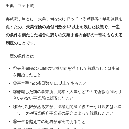
出典：フォト蔵
再就職手当とは、失業手当を受け取っている求職者の早期就職を
促すため、
失業保険の給付日数を1/3以上を残した状態で、一定
の条件を満たした場合に残りの失業手当の金額の一部をもらえる
制度
のことです。
一定の条件とは、
①失業保険の7日間の待機期間を満了して就職もしくは事業
を開始したこと
②基本手当の残日数が1/3以上であること
③離職した前の事業所、資本・人事などの面で密接な関わり
合いのない事業所に就職したこと
④給付制限がある方が、待機期間満了後の一か月以内はハロ
ーワークや職業紹介事業者の紹介によって就職したこと
⑤一年を超えての勤務が確実であること