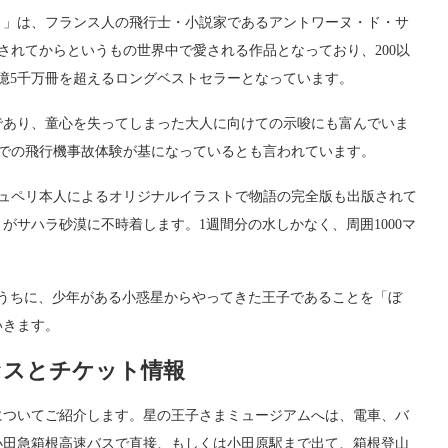
ま」は、フランス人の飛行士・小説家であるアントワーヌ・ド・サ
版されてからというもの世界中で愛される作品となっており、200以
億5千万冊を超えるロングベストセラーとなっています。
であり、童心を失ってしまった大人に向けての示唆にも富んでいま
ビアでの飛行機事故体験が基になっているとも言われています。
ジュペリ本人によるオリジナルイラストで物語の完全版も出版されて
がサハラ砂漠に不時着します。1週間分の水しかなく、周囲1000マ
うちに、少年がある小惑星からやってきた王子であることを「ぼ
いきます。
セスとチケット情報
についてご紹介します。星の王子さまミュージアムへは、電車、バ
小田急箱根高速バスで直接、もしくは小田原駅まで出て、箱根登山