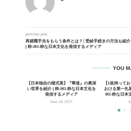
previous post
再就職手当をもらう条件とは？│受給手続きの方法も紹介
| 粋-IKI-粋な日本文化を発信するメディア
YOU M
【日本独自の様式美】『華道』の奥深
【1枚持って
い世界を紹介 | 粋-IKI-粋な日本文化を
おける第一礼装
発信するメディア
IKI-粋な日
June 18, 2025
J