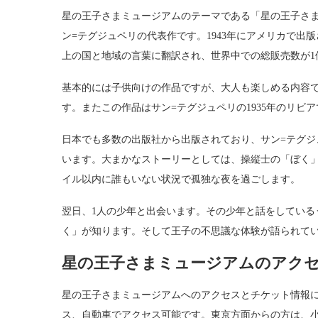
星の王子さまミュージアムのテーマである「星の王子さ
ン=テグジュペリの代表作です。1943年にアメリカで出
上の国と地域の言葉に翻訳され、世界中での総販売数が1
基本的には子供向けの作品ですが、大人も楽しめる内容
す。またこの作品はサン=テグジュペリの1935年のリ
日本でも多数の出版社から出版されており、サン=テグ
います。大まかなストーリーとしては、操縦士の「ぼく」
イル以内に誰もいない状況で孤独な夜を過ごします。
翌日、1人の少年と出会います。その少年と話をしている
く」が知ります。そして王子の不思議な体験が語られて
星の王子さまミュージアムのアク
星の王子さまミュージアムへのアクセスとチケット情報
ス、自動車でアクセス可能です。東京方面からの方は、