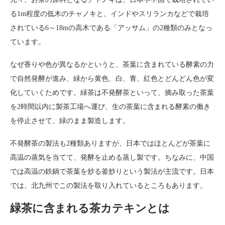
る1m程度の低木のチャノキと、インドやスリランカなどで栽培
されている6～18mの高木である「アッサム」の2種類のみとなっ
ています。
なぜ香りや色が異なるかというと、茶葉に含まれている酵素の力
で自然発酵が進み、緑から黄色、白、青、紅色とどんどん色が変
化していくためです。緑茶は不発酵茶といって、摘み取った茶葉
を2時間以内に製茶工場へ運び、生の茶葉に含まれる酵素の働き
を停止させて、緑のまま製造します。
不発酵茶の製法も2種類ありますが、日本ではほとんどが茶葉に
高温の蒸気を当てて、発酵を止める蒸し製です。ちなみに、中国
では高温の鉄鍋で茶葉を炒る釜炒りという製法が主流です。日本
では、北九州でこの製法を取り入れているところもあります。
緑茶に含まれる茶カテキンとは