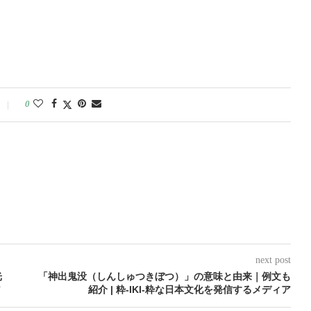
0
next post
光
「神出鬼没（しんしゅつきぼつ）」の意味と由来｜例文も
ア
紹介 | 粋-IKI-粋な日本文化を発信するメディア