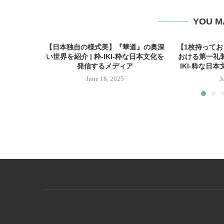
YOU M
【日本独自の様式美】『華道』の奥深
【1枚持って
い世界を紹介 | 粋-IKI-粋な日本文化を
おける第一礼装
発信するメディア
IKI-粋な日
June 18, 2025
J