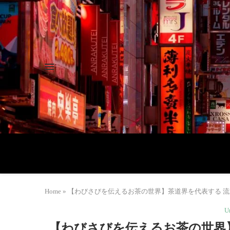
Home
»
【わびさびを伝えるお茶の世界】茶道界を代表する 流派「
U
【わびさびを伝えるお茶の世界