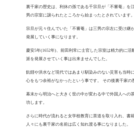
裏千家の歴史は、利休の孫である千宗旦が「不審菴」を
男の宗室に譲られたところから始まったとされています
宗旦が元々住んでいた「不審菴」は三男の宗左に受け継
発展していく事になります。
慶安5年(1652年)、前田利常に士官した宗室は精力的
派を発展させていく事は出来ませんでした。
飢饉や洪水など現代ではあまり馴染みのない災害も当時
心をもつ余裕がなかったという事です。 その後裏千家の
幕末から明治へと大きく世の中が変わる中で外国人への
功します。
さらに時代が流れると女学校教育に茶道を取り入れ、書
人々にも裏千家の名前は広く知れ渡る事になりました。