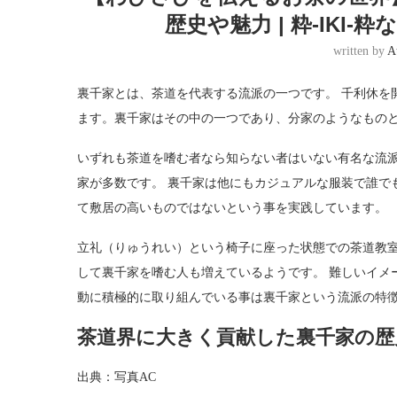
歴史や魅力 | 粋-IKI
written by
A
裏千家とは、茶道を代表する流派の一つです。 千利休を
ます。裏千家はその中の一つであり、分家のようなもの
いずれも茶道を嗜む者なら知らない者はいない有名な流
家が多数です。 裏千家は他にもカジュアルな服装で誰で
て敷居の高いものではないという事を実践しています。
立礼（りゅうれい）という椅子に座った状態での茶道教
して裏千家を嗜む人も増えているようです。 難しいイメ
動に積極的に取り組んでいる事は裏千家という流派の特
茶道界に大きく貢献した裏千家の歴
出典：写真AC