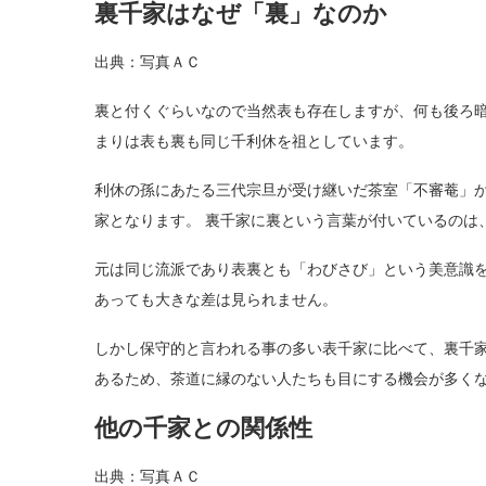
裏千家はなぜ「裏」なのか
出典：写真ＡＣ
裏と付くぐらいなので当然表も存在しますが、何も後ろ暗
まりは表も裏も同じ千利休を祖としています。
利休の孫にあたる三代宗旦が受け継いだ茶室「不審菴」
家となります。 裏千家に裏という言葉が付いているのは
元は同じ流派であり表裏とも「わびさび」という美意識
あっても大きな差は見られません。
しかし保守的と言われる事の多い表千家に比べて、裏千
あるため、茶道に縁のない人たちも目にする機会が多く
他の千家との関係性
出典：写真ＡＣ