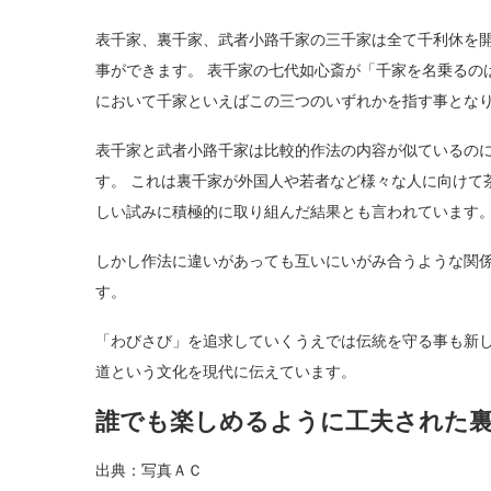
表千家、裏千家、武者小路千家の三千家は全て千利休を
事ができます。 表千家の七代如心斎が「千家を名乗るの
において千家といえばこの三つのいずれかを指す事とな
表千家と武者小路千家は比較的作法の内容が似ているの
す。 これは裏千家が外国人や若者など様々な人に向けて
しい試みに積極的に取り組んだ結果とも言われています
しかし作法に違いがあっても互いにいがみ合うような関
す。
「わびさび」を追求していくうえでは伝統を守る事も新
道という文化を現代に伝えています。
誰でも楽しめるように工夫された
出典：写真ＡＣ