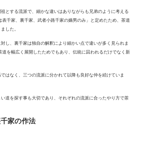
開祖とする流派で、細かな違いはありながらも兄弟のように考える
は表千家、裏千家、武者小路千家の嫡男のみ」と定めたため、茶道
りました。
に対し、裏千家は独自の解釈により細かい点で違いが多く見られま
茶道を幅広く展開したためでもあり、伝統に囚われるだけでなく新
。
係ではなく、三つの流派に分かれて以降も良好な仲を続けていま
しい道を探す事も大切であり、それぞれの流派に合ったやり方で茶
裏千家の作法