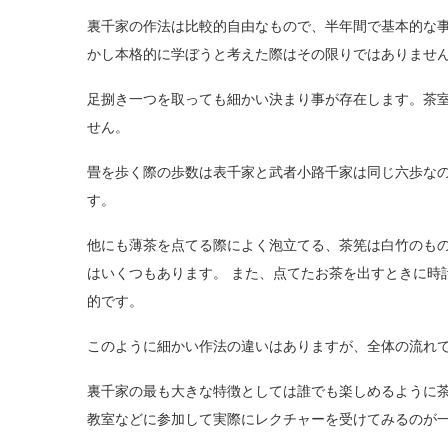
裏千家の作法は比較的自由なもので、半年間で基本的な
かし本格的に学ぼうと考えた際はその限りではありませ
足捌き一つを取っても細かい決まり事が存在します。茶
せん。
畳を歩く際の歩数は表千家と武者小路千家は同じ六歩な
す。
他にも薄茶を点てる際によく泡立てる、茶筅は白竹のも
はいくつもあります。 また、点てたお茶を出すときに時
的です。
このように細かい作法の違いはありますが、全体の流れ
裏千家の最も大きな特徴としては誰でも楽しめるように
教室などに参加して実際にレクチャーを受けてみるのが