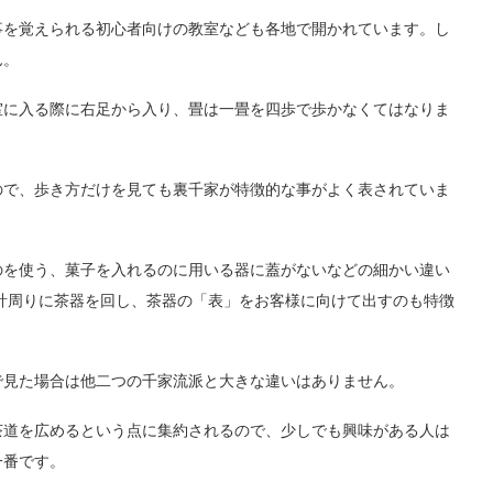
事を覚えられる初心者向けの教室なども各地で開かれています。し
ん。
室に入る際に右足から入り、畳は一畳を四歩で歩かなくてはなりま
ので、歩き方だけを見ても裏千家が特徴的な事がよく表されていま
のを使う、菓子を入れるのに用いる器に蓋がないなどの細かい違い
計周りに茶器を回し、茶器の「表」をお客様に向けて出すのも特徴
で見た場合は他二つの千家流派と大きな違いはありません。
茶道を広めるという点に集約されるので、少しでも興味がある人は
一番です。