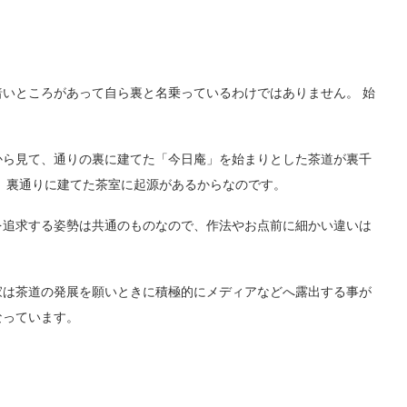
いところがあって自ら裏と名乗っているわけではありません。 始
から見て、通りの裏に建てた「今日庵」を始まりとした茶道が裏千
、裏通りに建てた茶室に起源があるからなのです。
を追求する姿勢は共通のものなので、作法やお点前に細かい違いは
家は茶道の発展を願いときに積極的にメディアなどへ露出する事が
なっています。