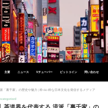
主要
ニュース
Vチューバー
ビットコイン
問い合わせ
裏千家」の歴史や魅力 | 粋-iki-粋な日本文化を発信するメディア
ncategorized
】茶道界を代表する 流派「裏千家」の