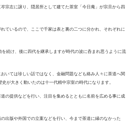
江岑宗左に譲り、隠居所として建てた茶室「今日庵」が宗旦から四
。
がれているので、ここで千家は表と裏の二つに分かれ、それぞれに
に活動を続け、後に四代を継承しますが時代の波に呑まれ思うように流
においては珍しい話ではなく、金融問題なども絡み人々に茶道へ関
歴史が大きく動いたのは十一代精中宗室の時代になります。
茶道の提供などを行い、注目を集めるとともに名前を広める事に成
籍の出版や外国での立案などを行い、今まで茶道に縁のなかった