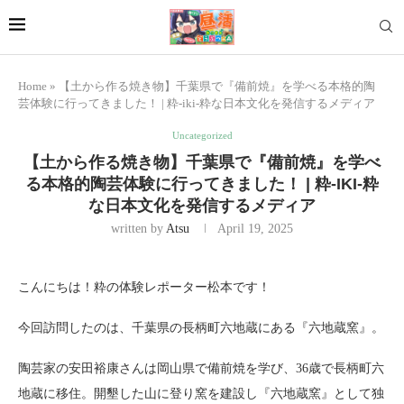
Home
»
【土から作る焼き物】千葉県で『備前焼』を学べる本格的陶
芸体験に行ってきました！ | 粋-iki-粋な日本文化を発信するメディア
Uncategorized
【土から作る焼き物】千葉県で『備前焼』を学べ
る本格的陶芸体験に行ってきました！ | 粋-IKI-粋
な日本文化を発信するメディア
written by
Atsu
April 19, 2025
こんにちは！粋の体験レポーター松本です！
今回訪問したのは、千葉県の長柄町六地蔵にある『六地蔵窯』。
陶芸家の安田裕康さんは岡山県で備前焼を学び、36歳で長柄町六
地蔵に移住。開墾した山に登り窯を建設し『六地蔵窯』として独