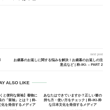
next post
解
お歳暮のお返しに関する悩みを解決！お歳暮のお返しの注
意点など | 粋-IKI- – PART 2
AY ALSO LIKE
おくと便利な留袖】着物に
あなたはできていますか？正しい箸の
の「留袖」とは？ | 粋-
持ち方・使い方をチェック | 粋-IKI-粋
本文化を発信するメディア
な日本文化を発信するメディア