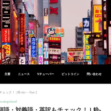
主要
ニュース
Vチューバー
ビットコイン
問い合わせ
 粋-iki- – Part 2
ncategorized
語・対義語・英訳もチェック！ | 粋-