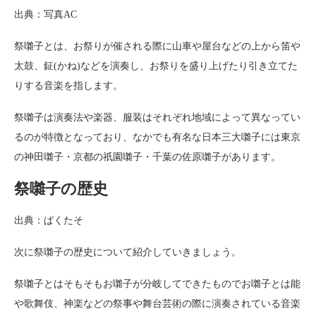
出典：写真AC
祭囃子とは、お祭りが催される際に山車や屋台などの上から笛や
太鼓、鉦(かね)などを演奏し、お祭りを盛り上げたり引き立てた
りする音楽を指します。
祭囃子は演奏法や楽器、服装はそれぞれ地域によって異なってい
るのが特徴となっており、なかでも有名な日本三大囃子には東京
の神田囃子・京都の祇園囃子・千葉の佐原囃子があります。
祭囃子の歴史
出典：ぱくたそ
次に祭囃子の歴史について紹介していきましょう。
祭囃子とはそもそもお囃子が分岐してできたものでお囃子とは能
や歌舞伎、神楽などの祭事や舞台芸術の際に演奏されている音楽