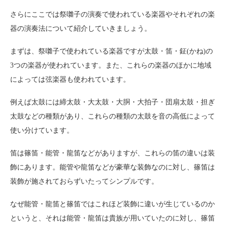
さらにここでは祭囃子の演奏で使われている楽器やそれぞれの楽
器の演奏法について紹介していきましょう。
まずは、祭囃子で使われている楽器ですが太鼓・笛・鉦(かね)の
3つの楽器が使われています。また、これらの楽器のほかに地域
によっては弦楽器も使われています。
例えば太鼓には締太鼓・大太鼓・大胴・大拍子・団扇太鼓・担ぎ
太鼓などの種類があり、これらの種類の太鼓を音の高低によって
使い分けています。
笛は篠笛・能管・龍笛などがありますが、これらの笛の違いは装
飾にあります。能管や龍笛などが豪華な装飾なのに対し、篠笛は
装飾が施されておらずいたってシンプルです。
なぜ能管・龍笛と篠笛ではこれほど装飾に違いが生じているのか
というと、それは能管・龍笛は貴族が用いていたのに対し、篠笛