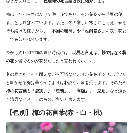
などがあります。（
色別梅の花言葉は次に紹介
します）
梅は、冬から春にかけて咲く花であり、その花姿から
「春の使
者」
とも呼ばれています。また、冬の厳しい寒さにも耐え、春を
待ち続ける様子から、
「不屈の精神」や「忍耐強さ」
を表す花と
しても知られています。
今から約1300年前の奈良時代には、
花見と言えば、桜ではなく梅
の花
を愛でるのが花見だったと言われています。
冬の寒さをじっと耐えながら可憐な小ぶりの花をポツリ、ポツリ
と咲かせる梅は華やかさよりは朴訥な印象を受けます。そのため
梅の花言葉も「忠実」、「忠義」、「高潔」、「忍耐」
など潔さ
と清廉なイメージのものが多いと言えます。
【色別】梅の花言葉(赤・白・桃)