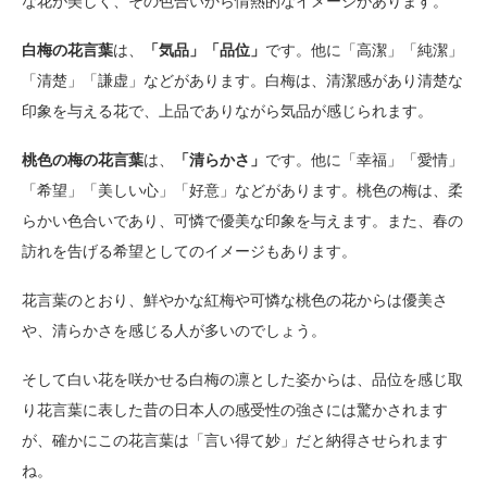
な花が美しく、その色合いから情熱的なイメージがあります。
白梅の花言葉
は、
「気品」「品位」
です。他に「高潔」「純潔」
「清楚」「謙虚」などがあります。白梅は、清潔感があり清楚な
印象を与える花で、上品でありながら気品が感じられます。
桃色の梅の花言葉
は、
「清らかさ」
です。他に「幸福」「愛情」
「希望」「美しい心」「好意」などがあります。桃色の梅は、柔
らかい色合いであり、可憐で優美な印象を与えます。また、春の
訪れを告げる希望としてのイメージもあります。
花言葉のとおり、鮮やかな紅梅や可憐な桃色の花からは優美さ
や、清らかさを感じる人が多いのでしょう。
そして白い花を咲かせる白梅の凛とした姿からは、品位を感じ取
り花言葉に表した昔の日本人の感受性の強さには驚かされます
が、確かにこの花言葉は「言い得て妙」だと納得させられます
ね。