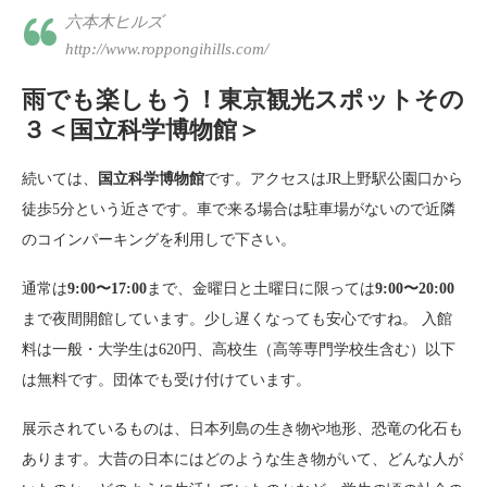
六本木ヒルズ
http://www.roppongihills.com/
雨でも楽しもう！東京観光スポットその
３＜国立科学博物館＞
続いては、
国立科学博物館
です。アクセスはJR上野駅公園口から
徒歩5分という近さです。車で来る場合は駐車場がないので近隣
のコインパーキングを利用しで下さい。
通常は
9:00〜17:00
まで、金曜日と土曜日に限っては
9:00〜20:00
まで夜間開館しています。少し遅くなっても安心ですね。 入館
料は一般・大学生は620円、高校生（高等専門学校生含む）以下
は無料です。団体でも受け付けています。
展示されているものは、日本列島の生き物や地形、恐竜の化石も
あります。大昔の日本にはどのような生き物がいて、どんな人が