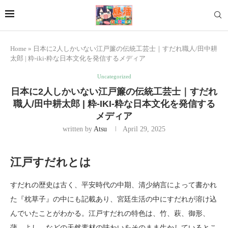
Home
»
日本に2人しかいない江戸簾の伝統工芸士｜すだれ職人/田中耕
太郎 | 粋-iki-粋な日本文化を発信するメディア
Uncategorized
日本に2人しかいない江戸簾の伝統工芸士｜すだれ
職人/田中耕太郎 | 粋-IKI-粋な日本文化を発信する
メディア
written by
Atsu
April 29, 2025
江戸すだれとは
すだれの歴史は古く、平安時代の中期、清少納言によって書かれ
た『枕草子』の中にも記載あり、宮廷生活の中にすだれが溶け込
んでいたことがわかる。江戸すだれの特色は、竹、萩、御形、
蒲、よし、などの天然素材の味わいをそのまま生かしているとこ