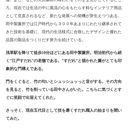
ろ。現在では生活の中に風流の心をもたらす粋なインテリア用品
として見直されるなど、新たな発展への契機が芽生えつつある。
田中製簾所では江戸時代から３００年あまりにわたり継承されて
きた技術を基礎に、現代の生活様式に合致したデザインと優れた
品質の製品をつくりだす努力を続けている。
浅草駅を降りて徒歩10分ほどにある田中製簾所。明治初代から続
く”江戸すだれ”の老舗である。”すだれ”と描かれた簾がとても印
象的な門構えである。
門をくぐると、竹の匂いとシュッシュッっと音がする。その方向
を見ると、竹を削っている田中さんがいた。こちらに気づくとす
ぐに笑顔で出迎えてくれた。
さっそく、現在五代目として技を磨くすだれ職人の始まりを聞い
てみた。