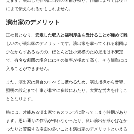
えます。演出した作品に自分の名前が残り、作品によっては後世
にまで伝えられるかもしれません。
演出家のデメリット
正社員となり、
安定した収入と福利厚生を受けることが極めて難
しい
のが演出家のデメリットです。演出家を雇ってくれる劇団は
少なからずあるものの、ほとんどは小規模のため雇用は不安定
で、有名な劇団の場合にはその倍率が極めて高く、そう簡単には
入ることができません。
また、演出家は舞台のすべてに携わるため、演技指導から音響、
照明の設定まで仕事が非常に多岐にわたり、大変な労力を伴うこ
ととなります。
時には、才能ある演出家でもスランプに陥ってしまう時期があり
ます。思い通りの作品が作れなかったり、良い演出が浮かばなか
ったりと苦悩する場面の多いことも演出家のデメリットといえる