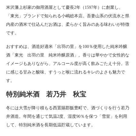
米沢藩上杉家の御用酒屋として慶長2年（1597年）に創業し、
「東光」ブランドで知られる小嶋総本店。吾妻山系の伏流水と県
内産の酒米で仕込んだお酒は、柔らかく旨みのある味わいが特徴
です。
おすすめは、酒造好適米「出羽の里」を100％使用した純米吟醸
酒「東光 出羽の里 純米吟醸原酒」。香りは華やかで女性的な
イメージもありながら、アルコール度が高く飲みごたえ十分。舌
に感じる甘みと酸味、すうっと喉に流れるキレのよさも魅力で
す。
特別純米酒 若乃井 秋宝
冬には大雪が降り積もる西置賜郡飯豊町で、酒づくりを行う若乃
井酒造。年間を通じて気温2度、湿度90％を保つ「雪室」を利用
して、特別純米酒を長期低温貯蔵しています。