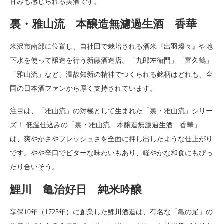
甘みも感じられる美酒です。
裏・雅山流 本醸造無濾過生酒 香華
米沢市南部に位置し、自社田で栽培される酒米『出羽燦々』や地
下水を使って醸造を行う新藤酒造店。「九郎左衛門」「富久鶴」
「雅山流」など、温故知新の精神でつくられる銘柄はどれも、全
国の日本酒ファンから厚く支持されています。
注目は、「雅山流」の対極として生まれた「裏・雅山流」シリー
ズ！ 低温仕込みの「裏・雅山流 本醸造無濾過生酒 香華」
は、爽やかさやフレッシュさを全面に押し出したような仕上がり
です。やや辛口でビターな味わいもあり、軽やかな和食にもぴっ
たり合いそう。
鯉川 亀治好日 純米吟醸
享保10年（1725年）に創業した鯉川酒造は、有名な「亀の尾」の