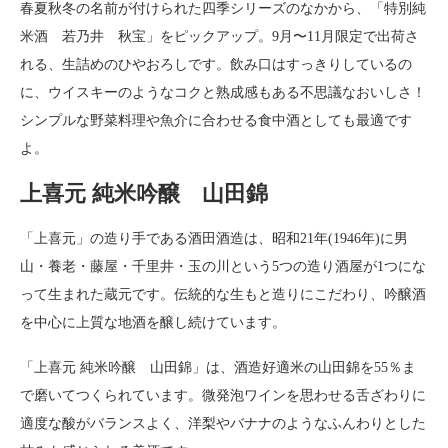
春夏秋冬の名前が付けられた四季シリーズのなかから、「特別純
米酒 若乃井 秋宝」をピックアップ。9月〜11月限定で出荷さ
れる、生詰めのひやおろしです。飲み口はすっきりしているの
に、ウイスキーのようなコクと熟成感もある不思議なおいしさ！
シンプルな野菜料理や魚介に合わせる食中酒としても最適です
よ。
上喜元 純米吟醸 山田錦
「上喜元」の造り手である酒田酒造は、昭和21年(1946年)に男
山・養老・藤屋・千里井・玉の川という5つの造り酒屋が1つにな
って生まれた蔵元です。伝統的な生もと造りにこだわり、吟醸酒
を中心に上質な地酒を醸し続けています。
「上喜元 純米吟醸 山田錦」は、酒造好適米の山田錦を55％ま
で磨いてつくられています。微発泡ワインを思わせる舌ざわりに
適度な酸がバランスよく、洋梨やバナナのようなふんわりとした