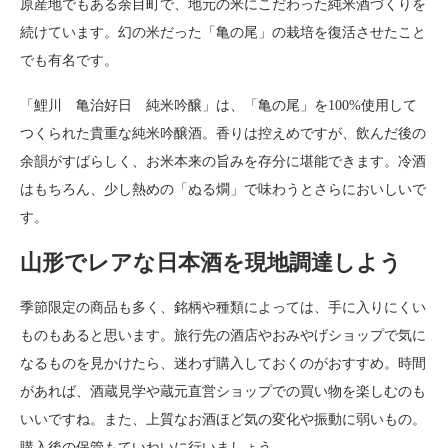
原産地でもある余目町で、地元の米にこだわった純米酒づくりを
続けています。幻の米だった「亀の尾」の栽培を復活させたこと
でも有名です。
「鯉川 亀治好日 純米吟醸」は、「亀の尾」を100%使用して
つくられた貴重な純米吟醸酒。香りは控えめですが、飲んだ後の
余韻がすばらしく、お米本来の旨みを存分に堪能できます。冷酒
はもちろん、少し熱めの「ぬる燗」で味わうとさらにおいしいで
す。
山形でレアな日本酒を現地調達しよう
季節限定の商品も多く、銘柄や種類によっては、手に入りにくい
ものもあると思います。旅行先の酒店やおみやげショップで気に
なるものを見かけたら、迷わず購入しておくのがおすすめ。時間
があれば、酒蔵見学や蔵元直営ショップでの買い物を楽しむのも
いいですね。また、上質なお酒ほど気の変化や振動に弱いもの。
購入後の保管もていねいに行いましょう。