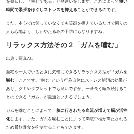
を察知し、「幸せである」と勘違いをします。これによって
短い
時間で緊張をほぐしストレスを抑える
ことができるのです。
また、本心では笑っていなくても笑顔を携えているだけで周りの
人も心地よく、しわやたるみの予防にもなりますね。
リラックス方法その２「ガムを噛む」
出典：写真AC
自宅や一人でいるときに気軽にできるリラックス方法が
「ガムを
噛む」
ことです。”噛む”という行為自体にストレス解消の効果が
あり、グミやタブレットでも良いですが、一番長く噛み続けるこ
とのできる「ガム」が最適といえるでしょう。
ガムを噛むことによって、
脳に行きわたる血流が増えて脳が活性
化
します。また、ガムを噛むことによって満腹中枢が満たされる
ため暴飲暴食を抑制することもできます。