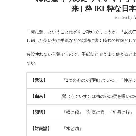
来 | 粋-IKI-粋
written by
A
「梅に鶯」ということわざをご存知でしょうか。
「あの
し崩した使い方に手紙などの頭語に書く時候の挨拶とし
普段使わない言葉ですので、手紙などでうまく使えると
うか。
【意味】
「2つのものが調和している」「仲が
【由来】
鶯（うぐいす）は梅の花の蜜を吸いに
【類語】
「松に鶴」「紅葉に鹿」「牡丹に蝶」
【対義語】
「水と油」