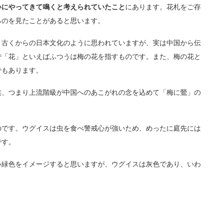
いにやってきて鳴くと考えられていたこと
にあります。花札をご存
るのを見たことがあると思います。
、古くからの日本文化のように思われていますが、実は中国から伝
で「花」といえばふつうは梅の花を指すものです。また、梅の花と
でもあります。
族、つまり上流階級が中国へのあこがれの念を込めて「梅に鶯」の
のです。ウグイスは虫を食べ警戒心が強いため、めったに庭先には
です。
い緑色をイメージすると思いますが、ウグイスは灰色であり、いわ
。