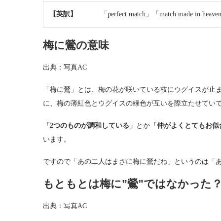
【英訳】
「perfect match」「match made in heav
梅に鶯の意味
出典：写真AC
「梅に鶯」とは、梅の花が咲いている枝にウグイスが止
に、梅の薄紅色とウグイスの緑色が互いを際立たせてい
「2つのものが調和している」
とか
「仲がよくとてもお似
います。
ですので「あの二人はまさに梅に鶯だね」というのは「あ
もともとは梅に”鶯”ではなかった
出典：写真AC