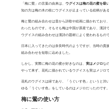
「梅に鶯」の言葉の由来は、
ウグイスは梅の花の蜜を吸
知の方は梅の木の枝にウグイスが止まっている絵柄があ
梅と鶯の組み合わせは昔から詩歌や絵画に描かれており
わったものです。そもそも梅は中国が原産であり、漢詩
ウグイスの組み合わせは漢詩の題材によく使われるもの
日本に入ってきたのは奈良時代のようですが、当時の貴
組み合わせを短歌に込めました。
しかし、実際に梅の花の蜜が好きなのは、
実はメジロ
な
やって来ず、花札に描かれているウグイスも実はメジロ
花札のウグイスは緑であり、「うぐいす色」というと渋
ゆる「うぐいす色」をしているのはメジロだったのです
梅に鶯の使い方