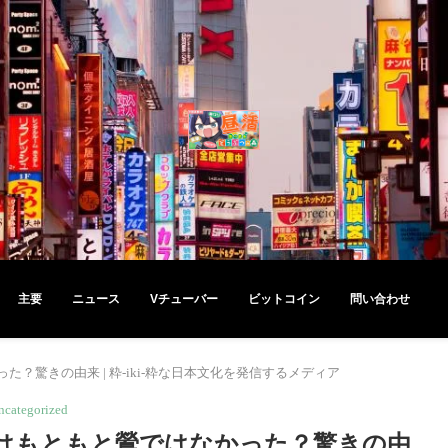
主要
ニュース
Vチューバー
ビットコイン
問い合わせ
？驚きの由来 | 粋-iki-粋な日本文化を発信するメディア
ncategorized
はもともと鶯ではなかった？驚きの由