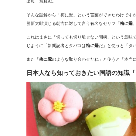
出典：写真AC
そんな誤解から「梅に鶯」という言葉ができたわけです
勝新太郎演じる朝吉に対して言う有名なセリフ「
梅に鶯
これはまさに「切っても切り離せない間柄」という意味
じように「新聞記者とタバコは
梅に鶯
だ」と使うと「タ
また「
梅に鶯
のような取り合わせだね」と使うと「本当
日本人なら知っておきたい国語の知識「