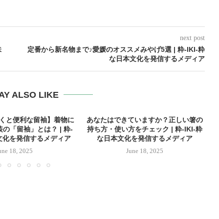
next post
味
定番から新名物まで♪愛媛のオススメみやげ5選 | 粋-IKI-粋
な日本文化を発信するメディア
AY ALSO LIKE
おくと便利な留袖】着物に
あなたはできていますか？正しい箸の
の「留袖」とは？ | 粋-
持ち方・使い方をチェック | 粋-IKI-粋
本文化を発信するメディア
な日本文化を発信するメディア
une 18, 2025
June 18, 2025