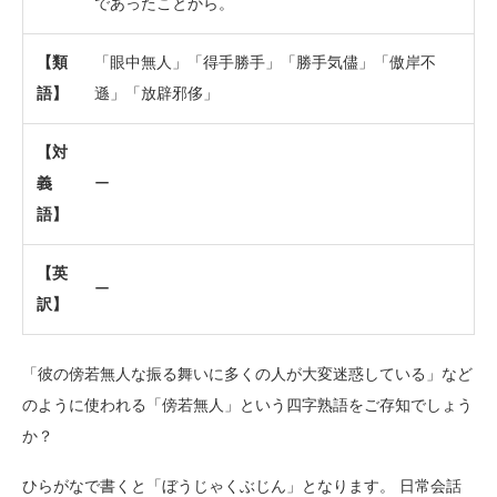
であったことから。
【類
「眼中無人」「得手勝手」「勝手気儘」「傲岸不
語】
遜」「放辟邪侈」
【対
義
ー
語】
【英
ー
訳】
「彼の傍若無人な振る舞いに多くの人が大変迷惑している」など
のように使われる「傍若無人」という四字熟語をご存知でしょう
か？
ひらがなで書くと「ぼうじゃくぶじん」となります。 日常会話