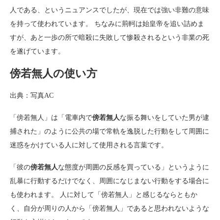
人である、というニュアンスでしたが、現在では強い非難の意味
を持って使われています。 ちなみに荊軻は始皇帝を追い詰めま
すが、あと一歩の所で暗殺に失敗して惨殺されるという非業の死
を遂げています。
傍若無人の使い方
出典：写真AC
「傍若無人」は「電車内で
傍若無人
な振る舞いをしていた男が逮
捕された」のように公共の場で常軌を逸脱した行動をして周囲に
迷惑をかけている人に対して使用される言葉です。
「彼の
傍若無人
な態度が周囲の反感を買っている」というように
乱暴に行動するだけでなく、周囲になじまない行動をする場合に
も使われます。 人に対して「傍若無人」と感じるならともか
く、自分が周りの人から「傍若無人」であると思われないような