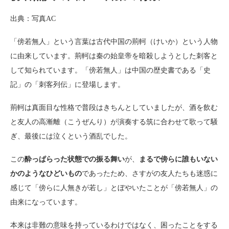
出典：写真AC
「傍若無人」という言葉は古代中国の荊軻（けいか）という人物
に由来しています。荊軻は秦の始皇帝を暗殺しようとした刺客と
して知られています。「傍若無人」は中国の歴史書である「史
記」の「刺客列伝」に登場します。
荊軻は真面目な性格で普段はきちんとしていましたが、酒を飲む
と友人の高漸離（こうぜんり）が演奏する筑に合わせて歌って騒
ぎ、最後には泣くという酒乱でした。
この
酔っぱらった状態での振る舞い
が、
まるで傍らに誰もいない
かのようなひどいもの
であったため、さすがの友人たちも迷惑に
感じて「傍らに人無きが若し」とぼやいたことが「傍若無人」の
由来になっています。
本来は非難の意味を持っているわけではなく、困ったことをする