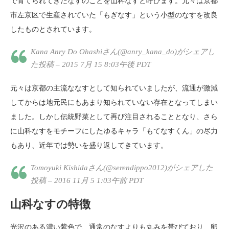
で育てられてきたなすのことを山科なすと呼びます。元々は京都
市左京区で生産されていた「もぎなす」という小型のなすを改良
したものとされています。
Kana Anry Do Ohashiさん(@anry_kana_do)がシェアし
た投稿 – 2015 7月 15 8:03午後 PDT
元々は京都の主流ななすとして知られていましたが、流通が激減
してからは地元民にもあまり知られていない存在となってしまい
ました。しかし伝統野菜として再び注目されることとなり、さら
に山科なすをモチーフにしたゆるキャラ「もてなすくん」の尽力
もあり、近年では勢いを盛り返してきています。
Tomoyuki Kishidaさん(@serendippo2012)がシェアした
投稿 – 2016 11月 5 1:03午前 PDT
山科なすの特徴
光沢のある濃い紫色で、通常のなすよりも丸みを帯びており、卵