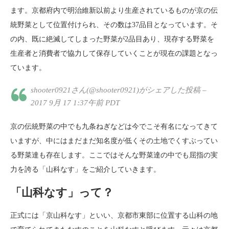
ます。京都府内で明治維新以前より生産されているものが京の伝
統野菜として位置付けられ、その数は37品目となっています。そ
の内、既に絶滅してしまった野菜が2品目あり、現存する野菜を
生産者と消費者で協力して保存していくことが現在の課題となっ
ています。
shooter0921さん(@shooter0921)がシェアした投稿 –
2017 9月 17 1:37午前 PDT
京の伝統野菜の中でも九条ねぎなどは今でこそ有名になってきて
いますが、中にはまだまだ知名度が低くその土地でくすぶってい
る野菜達も存在します。ここではそんな野菜達の中でも屈指の実
力を誇る「山科なす」をご紹介していきます。
「山科なす」って？
正式には「京山科なす」といい、京都市東部に位置する山科の地