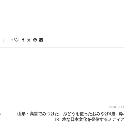
0
next post
ル
山形・高畠でみつけた、ぶどうを使ったおみやげ4選 | 粋-
IKI-粋な日本文化を発信するメディア