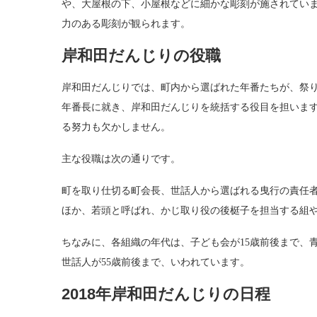
や、大屋根の下、小屋根などに細かな彫刻が施されてい
力のある彫刻が観られます。
岸和田だんじりの役職
岸和田だんじりでは、町内から選ばれた年番たちが、祭
年番長に就き、岸和田だんじりを統括する役目を担いま
る努力も欠かしません。
主な役職は次の通りです。
町を取り仕切る町会長、世話人から選ばれる曳行の責任者
ほか、若頭と呼ばれ、かじ取り役の後梃子を担当する組
ちなみに、各組織の年代は、子ども会が15歳前後まで、青
世話人が55歳前後まで、いわれています。
2018年岸和田だんじりの日程