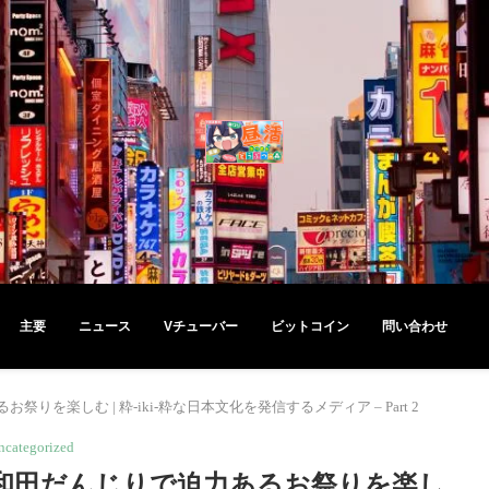
主要
ニュース
Vチューバー
ビットコイン
問い合わせ
楽しむ | 粋-iki-粋な日本文化を発信するメディア – Part 2
ncategorized
和田だんじりで迫力あるお祭りを楽し