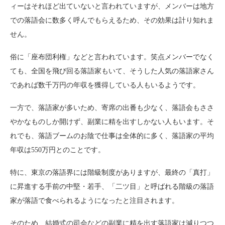
ィーはそれほど出ていないと言われていますが、メンバーは地方
での落語会に数多く呼んでもらえるため、その効果は計り知れま
せん。
俗に「座布団利権」などと言われています。笑点メンバーでなく
ても、全国を飛び回る落語家もいて、そうした人気の落語家さん
であれば数千万円の年収を獲得している人もいるようです。
一方で、落語家が多いため、寄席の出番も少なく、落語会もささ
やかなものしか開けず、副業に精を出すしかない人もいます。そ
れでも、落語ブームのお陰で仕事は全体的に多く、落語家の平均
年収は550万円とのことです。
特に、東京の落語界には階級制度がありますが、最終の「真打」
に昇進する手前の中堅・若手、「二ツ目」と呼ばれる階級の落語
家が落語で食べられるようになったと注目されます。
そのため、結婚式の司会などの副業に精を出す落語家は減りつつ