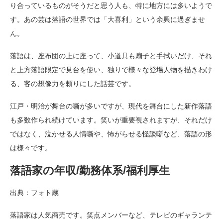
り合っているものがそうだと思う人も、特に地方には多いようで
す。あの芸は落語の世界では「大喜利」という余興に過ぎませ
ん。
落語は、座布団の上に座って、小道具も扇子と手拭いだけ、それ
と上方落語限定で見台を使い、独りで様々な登場人物を描きわけ
る、客の想像力を頼りにした話芸です。
江戸・明治が舞台の噺が多いですが、現代を舞台にした新作落語
も多数作られ続けています。笑いが重要視されますが、それだけ
ではなく、泣かせる人情噺や、怖がらせる怪談噺など、落語の形
は様々です。
落語家の年収/勤務体系/福利厚生
出典：フォト蔵
落語家は人気商売です。笑点メンバーなど、テレビのギャランテ