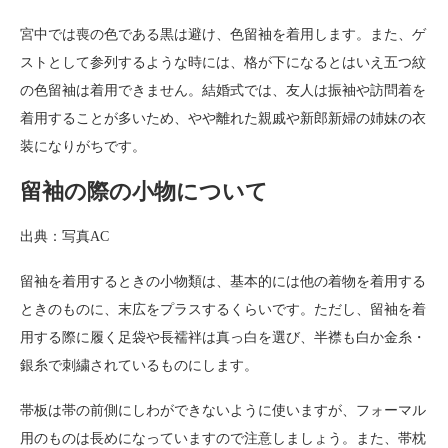
宮中では喪の色である黒は避け、色留袖を着用します。また、ゲ
ストとして参列するような時には、格が下になるとはいえ五つ紋
の色留袖は着用できません。結婚式では、友人は振袖や訪問着を
着用することが多いため、やや離れた親戚や新郎新婦の姉妹の衣
装になりがちです。
留袖の際の小物について
出典：写真AC
留袖を着用するときの小物類は、基本的には他の着物を着用する
ときのものに、末広をプラスするくらいです。ただし、留袖を着
用する際に履く足袋や長襦袢は真っ白を選び、半襟も白か金糸・
銀糸で刺繍されているものにします。
帯板は帯の前側にしわができないように使いますが、フォーマル
用のものは長めになっていますので注意しましょう。また、帯枕