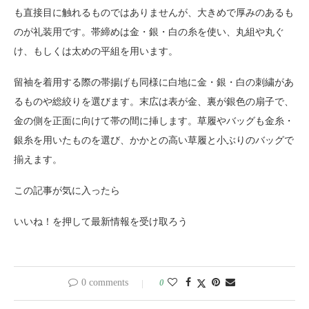
も直接目に触れるものではありませんが、大きめで厚みのあるも
のが礼装用です。帯締めは金・銀・白の糸を使い、丸組や丸ぐ
け、もしくは太めの平組を用います。
留袖を着用する際の帯揚げも同様に白地に金・銀・白の刺繍があ
るものや総絞りを選びます。末広は表が金、裏が銀色の扇子で、
金の側を正面に向けて帯の間に挿します。草履やバッグも金糸・
銀糸を用いたものを選び、かかとの高い草履と小ぶりのバッグで
揃えます。
この記事が気に入ったら
いいね！を押して最新情報を受け取ろう
0 comments
0