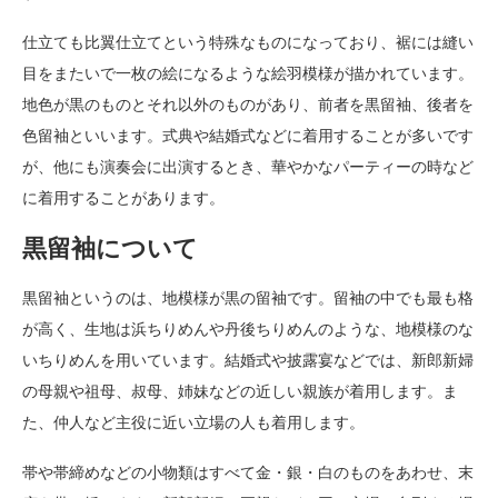
仕立ても比翼仕立てという特殊なものになっており、裾には縫い
目をまたいで一枚の絵になるような絵羽模様が描かれています。
地色が黒のものとそれ以外のものがあり、前者を黒留袖、後者を
色留袖といいます。式典や結婚式などに着用することが多いです
が、他にも演奏会に出演するとき、華やかなパーティーの時など
に着用することがあります。
黒留袖について
黒留袖というのは、地模様が黒の留袖です。留袖の中でも最も格
が高く、生地は浜ちりめんや丹後ちりめんのような、地模様のな
いちりめんを用いています。結婚式や披露宴などでは、新郎新婦
の母親や祖母、叔母、姉妹などの近しい親族が着用します。ま
た、仲人など主役に近い立場の人も着用します。
帯や帯締めなどの小物類はすべて金・銀・白のものをあわせ、末