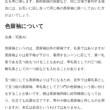
広を帯に挿します。新郎新婦の両親など、同じ立場で参列する場
合には、お互いに話し合って同じ格の黒留袖に統一しておいた方
がよいでしょう。
色留袖について
出典：写真AC
色留袖というのは、黒留袖以外の留袖です。礼装ではありますが
黒留袖よりは若干格が下がり、着用するシーンに応じて、第一礼
装である五つ紋をつけることもあれば、準礼装としての三つ紋、
略礼装としての一つ紋などを入れることがあります。
五つ紋にしても黒留袖よりは下になるため、近年では最礼装とし
て五つ紋の黒留袖、準礼装として三つ門の色留袖という使い分け
をすることが多いです。柄は黒留袖同様に絵羽模様になってお
り、仕立ても比翼仕立てです。帯や小物も黒留袖と同じものを用
いますが、末広は必須というわけではありません。