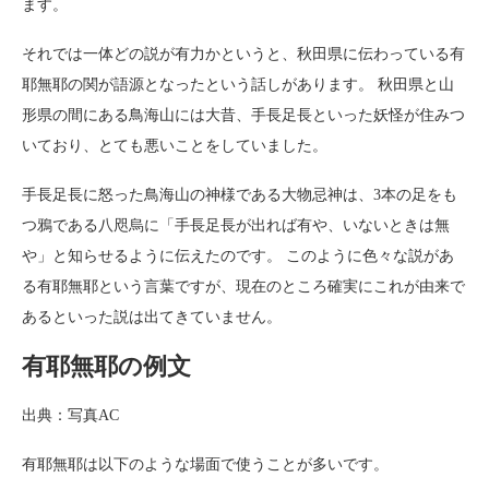
ます。
それでは一体どの説が有力かというと、秋田県に伝わっている有
耶無耶の関が語源となったという話しがあります。 秋田県と山
形県の間にある鳥海山には大昔、手長足長といった妖怪が住みつ
いており、とても悪いことをしていました。
手長足長に怒った鳥海山の神様である大物忌神は、3本の足をも
つ鴉である八咫烏に「手長足長が出れば有や、いないときは無
や」と知らせるように伝えたのです。 このように色々な説があ
る有耶無耶という言葉ですが、現在のところ確実にこれが由来で
あるといった説は出てきていません。
有耶無耶の例文
出典：写真AC
有耶無耶は以下のような場面で使うことが多いです。