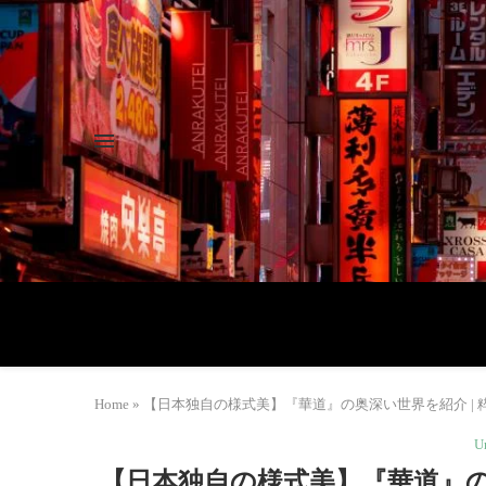
Home
»
【日本独自の様式美】『華道』の奥深い世界を紹介 | 粋
U
【日本独自の様式美】『華道』の奥深