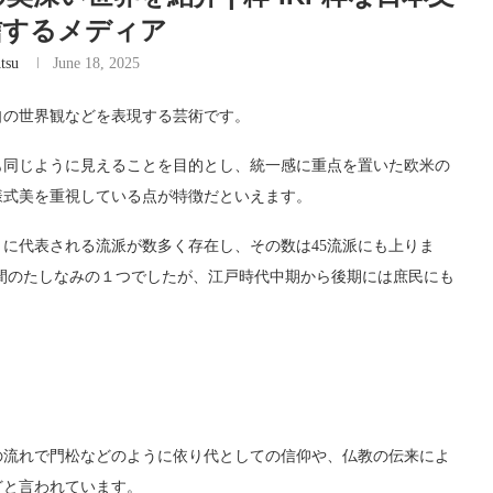
信するメディア
tsu
June 18, 2025
自の世界観などを表現する芸術です。
も同じように見えることを目的とし、統一感に重点を置いた欧米の
様式美を重視している点が特徴だといえます。
に代表される流派が数多く存在し、その数は45流派にも上りま
間のたしなみの１つでしたが、江戸時代中期から後期には庶民にも
の流れで門松などのように依り代としての信仰や、仏教の伝来によ
どと言われています。