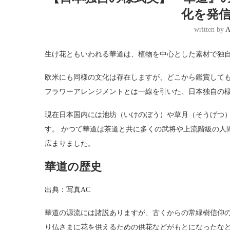
化を発
written by
A
生け花ともいわれる華道は、植物を中心とした素材で独
欧米にも同様の文化は存在しますが、どこから鑑賞して
フラワーアレンジメントとは一線を引いた、日本独自の
現在日本国内には池坊（いけのぼう）や草月（そうげつ）
す。 かつて華道は茶道と共に多くの武将や上流階級の人
広まりました。
華道の歴史
出典：写真AC
華道の源流には諸説ありますが、古くからの常緑樹信仰
り仏さまに花を供えるための供花などがもとになったな