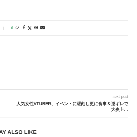
0
next post
人気女性VTUBER、イベントに遅刻し更に食事＆逆ギレで
ア
大炎上…
AY ALSO LIKE