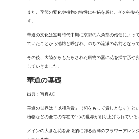
また、季節の変化や植物の特性に神秘を感じ、その神秘
す。
華道の文化は室町時代中期に京都の六角堂の僧侶によって
ていたことから池坊と呼ばれ、のちの流派の名前となっ
その後、大陸からもたらされた唐物の器に花を挿す形や
していきました。
華道の基礎
出典：写真AC
華道の世界は「以和為貴」（和をもって貴しとなす）とい
植物などの全ての存在で1つの世界が創り上げられている
メインの大きな花を象徴的に飾る西洋のフラワーアレン