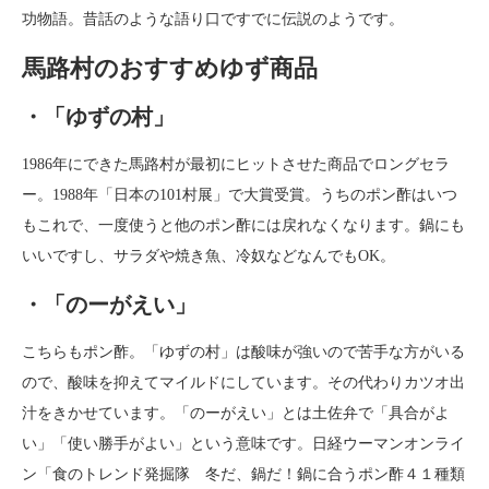
功物語。昔話のような語り口ですでに伝説のようです。
馬路村のおすすめゆず商品
・「ゆずの村」
1986年にできた馬路村が最初にヒットさせた商品でロングセラ
ー。1988年「日本の101村展」で大賞受賞。うちのポン酢はいつ
もこれで、一度使うと他のポン酢には戻れなくなります。鍋にも
いいですし、サラダや焼き魚、冷奴などなんでもOK。
・「のーがえい」
こちらもポン酢。「ゆずの村」は酸味が強いので苦手な方がいる
ので、酸味を抑えてマイルドにしています。その代わりカツオ出
汁をきかせています。「のーがえい」とは土佐弁で「具合がよ
い」「使い勝手がよい」という意味です。日経ウーマンオンライ
ン「食のトレンド発掘隊 冬だ、鍋だ！鍋に合うポン酢４１種類