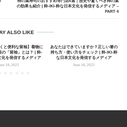
の
柿の葉寿司のおすすめ専門店6選｜歴史や驚くべき柿の葉
ア
の効果も紹介 | 粋-IKI-粋な日本文化を発信するメディア –
PART 4
AY ALSO LIKE
おくと便利な留袖】着物に
あなたはできていますか？正しい箸の
の「留袖」とは？ | 粋-
持ち方・使い方をチェック | 粋-IKI-粋
本文化を発信するメディア
な日本文化を発信するメディア
une 18, 2025
June 18, 2025