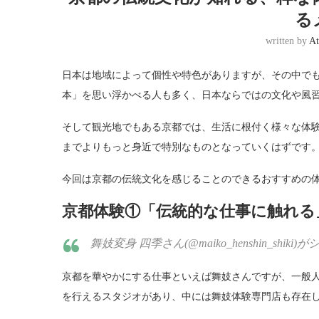
る
written by
At
日本は地域によって個性や特色がありますが、その中で
本」を思い浮かべる人も多く、日本ならではの文化や風
そして観光地でもある京都では、生活に根付く様々な体
までよりもっと身近で特別なものとなっていくはずです
今回は京都の伝統文化を感じることのできるおすすめの
京都体験①「伝統的な仕事に触れる
舞妓変身 四季さん(@maiko_henshin_shiki)がシェ
京都を華やかにする仕事といえば舞妓さんですが、一般
を行えるスタジオがあり、中には舞妓体験専門店も存在