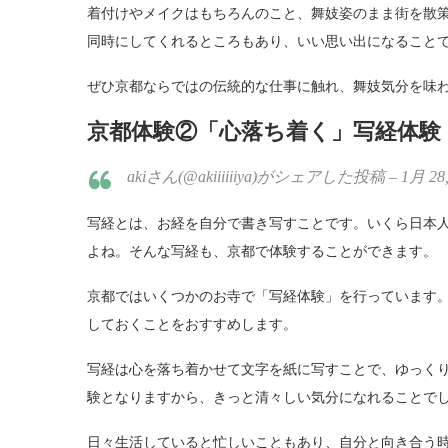
着付けやメイクはもちろんのこと、舞妓姿のまま街を散
同時にしてくれるところもあり、いい思い出になること
ぜひ京都ならではの伝統的な仕事に触れ、舞妓気分を味
京都体験②「心落ち着く」写経体験
akiさん(@akiiiiiiya)がシェアした投稿 – 1月 28, 
写経とは、お経を自分で書き写すことです。いくら日本
よね。そんな写経も、京都で体験することができます。
京都ではいくつかのお寺で「写経体験」を行っています
しておくことをおすすめします。
写経は心を落ち着かせて文字を紙に写すことで、ゆっく
験となりますから、きっと清々しい気分になれることで
日々生活していると忙しいこともあり、自分と向き合う