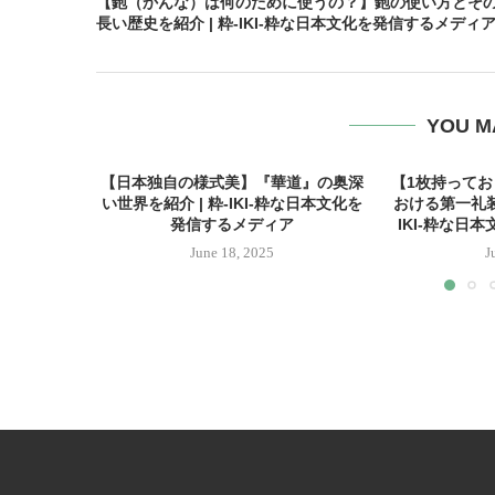
【鉋（かんな）は何のために使うの？】鉋の使い方とそ
長い歴史を紹介 | 粋-IKI-粋な日本文化を発信するメディ
YOU M
【日本独自の様式美】『華道』の奥深
【1枚持って
い世界を紹介 | 粋-IKI-粋な日本文化を
おける第一礼装
発信するメディア
IKI-粋な日
June 18, 2025
J