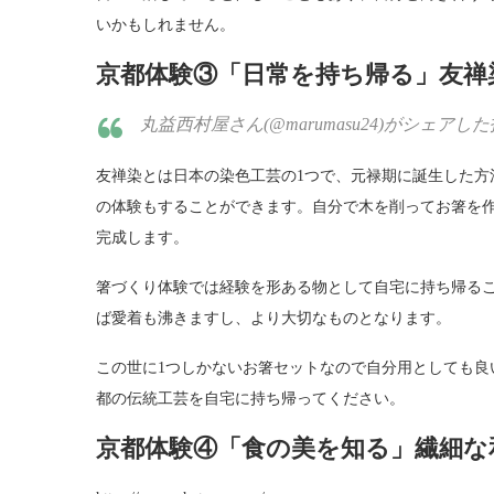
いかもしれません。
京都体験③「日常を持ち帰る」友禅
丸益西村屋さん(@marumasu24)がシェアした投稿 – 
友禅染とは日本の染色工芸の1つで、元禄期に誕生した方
の体験もすることができます。自分で木を削ってお箸を
完成します。
箸づくり体験では経験を形ある物として自宅に持ち帰る
ば愛着も沸きますし、より大切なものとなります。
この世に1つしかないお箸セットなので自分用としても良
都の伝統工芸を自宅に持ち帰ってください。
京都体験④「食の美を知る」繊細な