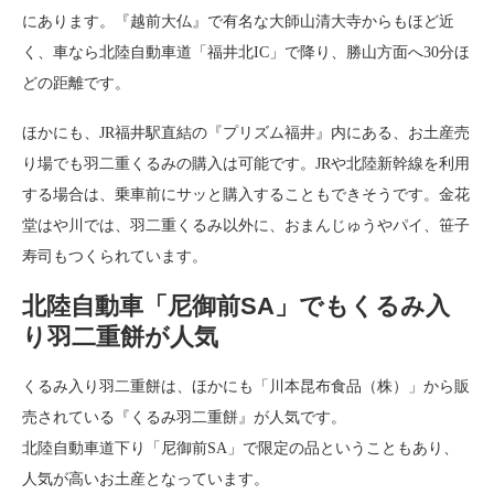
にあります。『越前大仏』で有名な大師山清大寺からもほど近
く、車なら北陸自動車道「福井北IC」で降り、勝山方面へ30分ほ
どの距離です。
ほかにも、JR福井駅直結の『プリズム福井』内にある、お土産売
り場でも羽二重くるみの購入は可能です。JRや北陸新幹線を利用
する場合は、乗車前にサッと購入することもできそうです。金花
堂はや川では、羽二重くるみ以外に、おまんじゅうやパイ、笹子
寿司もつくられています。
北陸自動車「尼御前SA」でもくるみ入
り羽二重餅が人気
くるみ入り羽二重餅は、ほかにも「川本昆布食品（株）」から販
売されている『くるみ羽二重餅』が人気です。
北陸自動車道下り「尼御前SA」で限定の品ということもあり、
人気が高いお土産となっています。