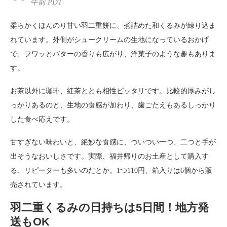
午前 PDT
柔らかくほんのり甘い羽二重餅に、煮詰めた和くるみが練り込ま
れています。外側がシュークリームの生地になっているおかげ
で、フワッとバターの香りも広がり、洋菓子のような趣もありま
す。
お茶以外に珈琲、紅茶ととも相性ピッタリです。比較的厚みがし
っかりあるのと、生地の食感が加わり、歯ごたえもあるしっかり
した食べ応えです。
甘すぎない味わいと、絶妙な食感に、ついつい一つ、二つと手が
出そうなおいしさです。実際、福井帰りのお土産として購入す
る、リピーターも多いのだとか。1つ110円、箱入りは6個から販
売されています。
羽二重くるみの日持ちは5日間！地方発
送もOK