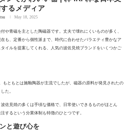
信するメディア
tsu
May 18, 2025
染付や青磁を主とした陶磁器です。丈夫で壊れにくいものが多く、
現在も、定番から個性派まで、時代に合わせたバラエティ豊かなア
スタイルを提案してくれる、人気の波佐見焼ブランドをいくつかご
り。もともとは施釉陶器が主流でしたが、磁器の原料が発見されたの
ました。
、波佐見焼の多くは手頃な価格で、日常使いできるものがほとん
発注するという分業体制も特徴のひとつです。
ンと遊び心を