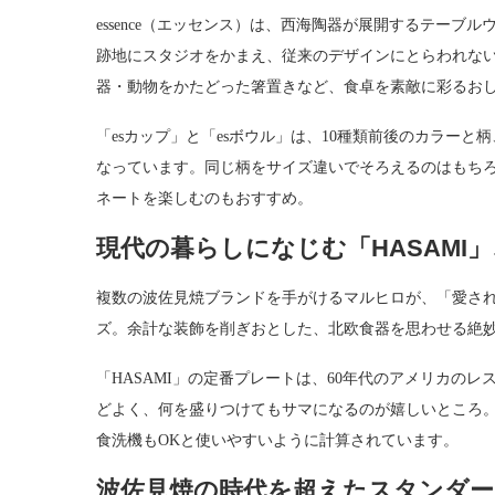
essence（エッセンス）は、西海陶器が展開するテー
跡地にスタジオをかまえ、従来のデザインにとらわれな
器・動物をかたどった箸置きなど、食卓を素敵に彩るお
「esカップ」と「esボウル」は、10種類前後のカラー
なっています。同じ柄をサイズ違いでそろえるのはもち
ネートを楽しむのもおすすめ。
現代の暮らしになじむ「HASAMI
複数の波佐見焼ブランドを手がけるマルヒロが、「愛され
ズ。余計な装飾を削ぎおとした、北欧食器を思わせる絶
「HASAMI」の定番プレートは、60年代のアメリカの
どよく、何を盛りつけてもサマになるのが嬉しいところ。
食洗機もOKと使いやすいように計算されています。
波佐見焼の時代を超えたスタンダ