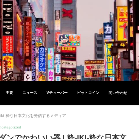
主要
ニュース
Vチューバー
ビットコイン
問い合わせ
iki-粋な日本文化を発信するメディア
ncategorized
でかわいい器 | 粋-IKI-粋な日本文