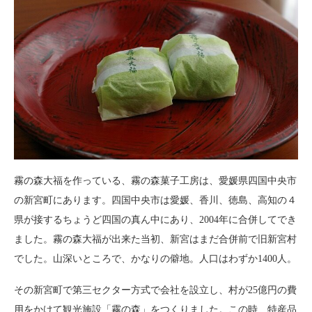
霧の森大福を作っている、霧の森菓子工房は、愛媛県四国中央市
の新宮町にあります。四国中央市は愛媛、香川、徳島、高知の４
県が接するちょうど四国の真ん中にあり、2004年に合併してでき
ました。霧の森大福が出来た当初、新宮はまだ合併前で旧新宮村
でした。山深いところで、かなりの僻地。人口はわずか1400人。
その新宮町で第三セクター方式で会社を設立し、村が25億円の費
用をかけて観光施設「霧の森」をつくりました。この時、特産品