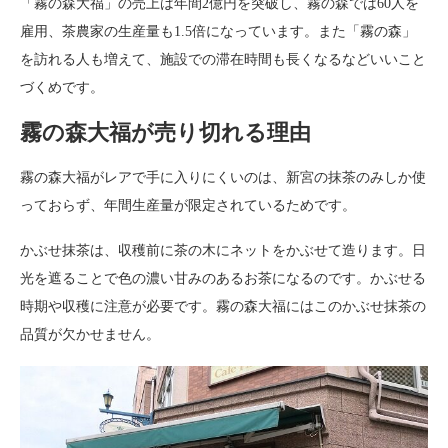
「霧の森大福」の売上は年間2億円を突破し、霧の森では60人を
雇用、茶農家の生産量も1.5倍になっています。また「霧の森」
を訪れる人も増えて、施設での滞在時間も長くなるなどいいこと
づくめです。
霧の森大福が売り切れる理由
霧の森大福がレアで手に入りにくいのは、新宮の抹茶のみしか使
っておらず、年間生産量が限定されているためです。
かぶせ抹茶は、収穫前に茶の木にネットをかぶせて造ります。日
光を遮ることで色の濃い甘みのあるお茶になるのです。かぶせる
時期や収穫に注意が必要です。霧の森大福にはこのかぶせ抹茶の
品質が欠かせません。