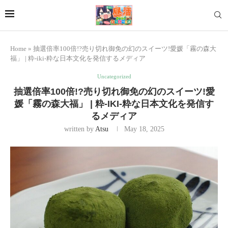
Home
»
抽選倍率100倍!?売り切れ御免の幻のスイーツ!愛媛「霧の森大
福」 | 粋-iki-粋な日本文化を発信するメディア
Uncategorized
抽選倍率100倍!?売り切れ御免の幻のスイーツ!愛
媛「霧の森大福」 | 粋-IKI-粋な日本文化を発信す
るメディア
written by
Atsu
May 18, 2025