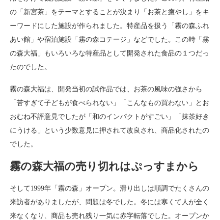
の「新宮茶」をテーマとすることが決まり「お茶と癒やし」をキ
ーワードにした施設が作られました。特産品を扱う「霧の森ふれ
あい館」や宿泊施設「霧の森コテージ」などでした。この時「霧
の森大福」もいろいろな特産品として開発された食品の１つだっ
たのでした。
霧の森大福は、開発当初の試作品では、お茶の風味の強さから
「苦すぎて子どもが食べられない」「こんなもの買わない」とお
おむね不評意見でしたが「和のインパクトがすごい」「抹茶好き
にうける」という少数意見に押されて改良され、商品化されたの
でした。
霧の森大福の売り切れはぷっすまから
そして1999年「霧の森」オープン。滑り出しは順調でたくさんの
来訪者がありましたが、問題は冬でした。冬には寒くて人が全く
来なくなり、商品も売れ残り一気に赤字転落でした。オープンか