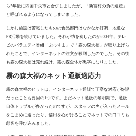
ら5年後に四国中央市と合併しましたが、「新宮村の負の遺産」
と呼ばれるようになってしまいました。
しかし施設は苦戦したものの食品部門はなかなか好調、地道な
PR活動を続けていました。それが功を奏したのが2004年。テレ
ビのバラエティ番組「ぷっすま」で「霧の森大福」が取り上げら
れたことで、インターネットの注文が殺到したのでした。その後
も霧の森大福は売れ続け、霧の森全体が黒字になりました。
霧の森大福のネット通販適応力
霧の森大福のヒットは、インターネット通販で丁寧な対応が好評
だったことも要因の1つです。まだネット通販の黎明期で、通販
自体トラブルが多かったのですが、スタッフの声が入ったメール
をこまめに送ったり、信用を心がけることでネットでの口コミも
顧客を呼び込みました。