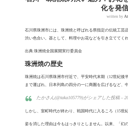
化を発
written by
At
石川県珠洲市には、珠洲焼と呼ばれる県指定の伝統工芸
渋い色合い。器として、料理やお花などを引き立ててく
出典:珠洲焼全国展開実行委員会
珠洲焼の歴史
珠洲焼は石川県珠洲市付近で、平安時代末期（12世紀後
まで運ばれ、日本列島の四分の一に商圏を広げるなど、
たかさん(@taka105779)がシェアした投稿 – 2017
しかし、室町時代が終わり、戦国時代に入るころ（15世
姿を消した理由は今もはっきりとしません。以来、「幻の