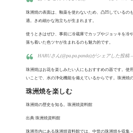
珠洲焼の表面は、釉薬を使わないため、凸凹しているの
適。きめ細かな泡立ちが生まれます。
使うときはぜひ、事前に冷蔵庫でカップやジョッキを冷
落ち着いた色ツヤが生まれるのも魅力的です。
HARUさん(@pa.pa.panda)がシェアした投稿 – 20
珠洲焼はお花を楽しみたい人にもおすすめの器です。使
いことで、水の浄化機能を備えているからです。珠洲焼
珠洲焼を楽しむ
珠洲焼の歴史を知る。珠洲焼資料館
出典:珠洲焼資料館
珠洲市内にある珠洲焼資料館では、中世の珠洲焼を収集