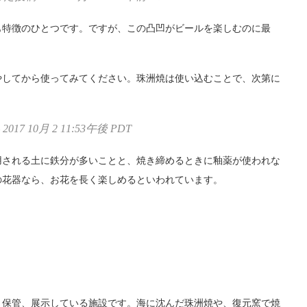
も特徴のひとつです。ですが、この凸凹がビールを楽しむのに最
やしてから使ってみてください。珠洲焼は使い込むことで、次第に
17 10月 2 11:53午後 PDT
用される土に鉄分が多いことと、焼き締めるときに釉薬が使われな
の花器なら、お花を長く楽しめるといわれています。
・保管、展示している施設です。海に沈んだ珠洲焼や、復元窯で焼