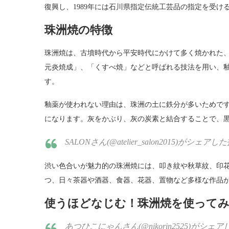
復興し、1989年には石川県指定伝統工芸品の指定を受け
珠洲焼の特徴
珠洲焼は、古墳時代から平安時代にかけて多く焼かれた
元炎焼成」、「くすべ焼」などと呼ばれる技法を用い、
す。
釉薬が使われない理由は、珠洲の土に鉄分が多いためです
になります。灰をかぶり、灰の炭素と結合することで、
SALONさん(@atelier_salon2015)がシェアした投
渋い色合いが魅力的の珠洲焼には、叩き紋や秋草紋、印
つ、日々茶器や酒器、食器、花器、置物など多様な作品
使うほどなじむ！珠洲焼を使って
あつひこにゃんさん(@nikorin2525)がシェアした投