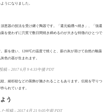
るようになりました。
、須恵器の技法を受け継ぐ陶器です。「還元焔燻べ焼き」、「強還
釉薬を使わずに穴窯で数日間焼き締めるのが大きな特徴のひとつで
。薪を使い、1200℃の温度で焼くと、薪の灰が溶けて自然の釉薬
黒灰色の器が生まれます。
稿 – 2017 6月 9 4:33午後 PDT
花紋、綾杉紋などの装飾が施されることもあります。伝統を守りつ
が作られています。
みよう
稿 – 2017 4月 21 9:05午前 PDT