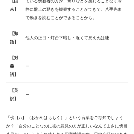
【由
ている傍観者の方が、焦りなどを感じることなく冷
来】
静に盤上の動きを観察することができて、八手先ま
で動きを読むことができることから。
【類
他人の正目・灯台下暗し・近くて見えぬは睫
語】
【対
義
ー
語】
【英
ー
訳】
「傍目八目（おかめはちもく）」という言葉をご存知でしょう
か？「自分のことなのに彼の意見の方が正しいなんてまさに傍目