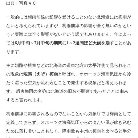
出典：写真ＡＣ
一般的には梅雨前線の影響を受けることのない北海道には梅雨が
ないと考えられていますが、梅雨前線の影響が全く無いのかとい
うと実際には全く影響がないという訳でもありません。年によっ
ては
6月中旬～7月中旬の期間に1～2週間ほど天候を崩す
ことがあ
ります。
主に釧路や根室などの北海道の道東地方の太平洋側で見られるこ
の現象は
蝦夷（えぞ）梅雨
と呼ばれ、オホーツク海高気圧から冷
たく湿った空気が流れ込むことで発生する現象だと考えられま
す。 蝦夷梅雨の名称は北海道の旧名が蝦夷であったことに由来
すると言われます。
梅雨前線に影響されるものでないことから気象庁では梅雨として
定義しておらず、オホーツク海高気圧からの冷たい風が吹き込む
ために蒸し暑いこともなく、降雨量も本州の梅雨と比べると半分