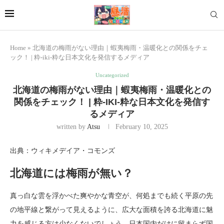
Home
»
北海道の梅雨がない理由｜蝦夷梅雨・温暖化との関係をチェ
ック！ | 粋-iki-粋な日本文化を発信するメディア
Uncategorized
北海道の梅雨がない理由｜蝦夷梅雨・温暖化との
関係をチェック！ | 粋-IKI-粋な日本文化を発信す
るメディア
written by
Atsu
February 10, 2025
出典：ウィキメデイア・コモンズ
北海道には梅雨が無い？
真っ白な雲を浮かべた爽やかな青空が、何処までも続く平原の先
の地平線と繋がって見えるように、広大な面積を誇る北海道に魅
力を感じる方は少なくないでしょう。日本国内だけに留まらず国