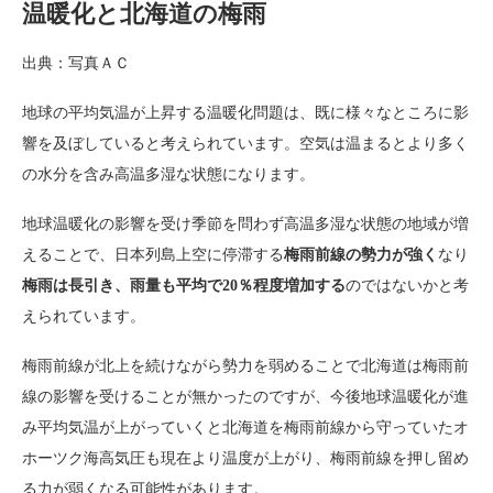
温暖化と北海道の梅雨
出典：写真ＡＣ
地球の平均気温が上昇する温暖化問題は、既に様々なところに影
響を及ぼしていると考えられています。空気は温まるとより多く
の水分を含み高温多湿な状態になります。
地球温暖化の影響を受け季節を問わず高温多湿な状態の地域が増
えることで、日本列島上空に停滞する
梅雨前線の勢力が強く
なり
梅雨は長引き、雨量も平均で20％程度増加する
のではないかと考
えられています。
梅雨前線が北上を続けながら勢力を弱めることで北海道は梅雨前
線の影響を受けることが無かったのですが、今後地球温暖化が進
み平均気温が上がっていくと北海道を梅雨前線から守っていたオ
ホーツク海高気圧も現在より温度が上がり、梅雨前線を押し留め
る力が弱くなる可能性があります。