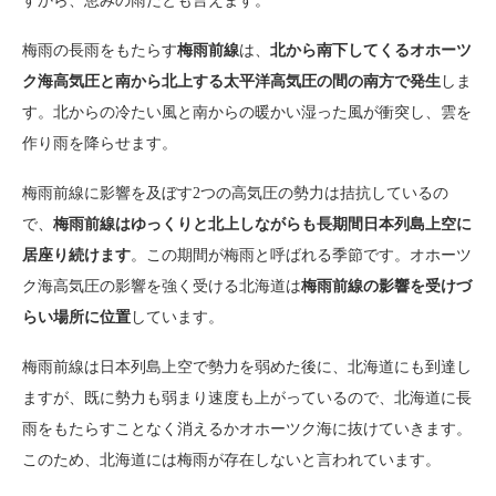
すから、恵みの雨だとも言えます。
梅雨の長雨をもたらす
梅雨前線
は、
北から南下してくるオホーツ
ク海高気圧と南から北上する太平洋高気圧の間の南方で発生
しま
す。北からの冷たい風と南からの暖かい湿った風が衝突し、雲を
作り雨を降らせます。
梅雨前線に影響を及ぼす2つの高気圧の勢力は拮抗しているの
で、
梅雨前線はゆっくりと北上しながらも長期間日本列島上空に
居座り続けます
。この期間が梅雨と呼ばれる季節です。オホーツ
ク海高気圧の影響を強く受ける北海道は
梅雨前線の影響を受けづ
らい場所に位置
しています。
梅雨前線は日本列島上空で勢力を弱めた後に、北海道にも到達し
ますが、既に勢力も弱まり速度も上がっているので、北海道に長
雨をもたらすことなく消えるかオホーツク海に抜けていきます。
このため、北海道には梅雨が存在しないと言われています。